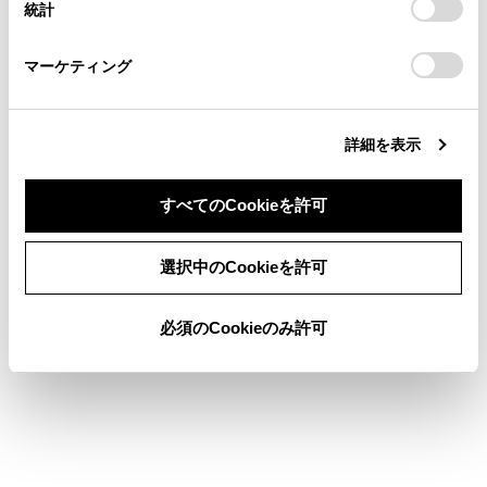
統計
「
Cookie（クッキー）情報の取り扱いについて
お車に関するお問い合わせ・ご相談は
」をご覧くだ
さい。
https://toyota.jp/faq/?
「‍Bluetooth機器‍」
マーケティング
site_domain=default#otoiawase
までお願いします。
詳細を表示
[‍パスワードによる設定ロック‍]
すべてのCookieを許可
同意しない
同意する
選択中のCookieを許可
[‍設定の初期化‍]
[‍ドライバー削除‍]
必須のCookieのみ許可