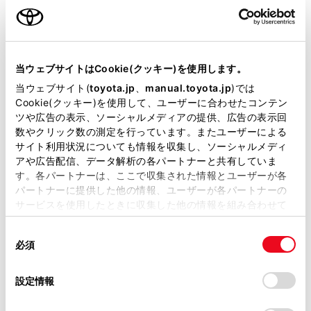
ご利用の条件
「‍顔認証‍」
当サイトには、全ての取扱説明書及び補足資料、正誤表等
が掲載されているわけではありません。
当ウェブサイトはCookie(クッキー)を使用します。
掲載している取扱説明書はお客様の年式に合致しない場合
当ウェブサイト(
toyota.jp
、
manual.toyota.jp
)では
があります。
Cookie(クッキー)を使用して、ユーザーに合わせたコンテン
ツや広告の表示、ソーシャルメディアの提供、広告の表示回
取扱説明書は、弊社が著作権その他の知的財産権を保有し
「‍キー‍」
数やクリック数の測定を行っています。またユーザーによる
ます。弊社の許可なく、取扱説明書の一部または全部を、
サイト利用状況についても情報を収集し、ソーシャルメディ
複製、複写、改変もしくは配信等することはできません。
アや広告配信、データ解析の各パートナーと共有していま
[‍キー登録‍]
す。各パートナーは、ここで収集された情報とユーザーが各
当サイトの利用、または利用できなかったことにより万一
パートナーに提供した他の情報、ユーザーが各パートナーの
損害が生じても、弊社は一切責任を負いません。
サービスを使用したときに収集した他の情報を組み合わせて
掲載内容は予告なく変更、またはサービスを中止すること
使用することがあります。当ウェブサイトの使用を続行する
があります。
同
とCookie(クッキー)に同意したこととなります。
必須
意
[‍デジタルキー登録‍]
当サイト（取扱説明書）では、利便性向上のためにお客様
の
「すべてのCookieを許可」をクリックすることで、お客様の
の閲覧履歴、検索履歴を保持しています。削除を希望され
選
デバイスにすべてのCookie(クッキー)が保存されることに同
設定情報
る方は、当社のお客様相談窓口（0800-700-7700）までご
択
意したことになります。Cookie(クッキー)のオプトアウト、
連絡ください。
設定の変更、同意を撤回したりするにあたっては、当社の