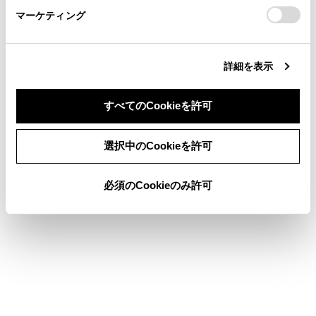
マーケティング
site_domain=default#otoiawase
までお願いします。
全ての情報を初期化したあとは、しばらく
通信できないことがあります。通信できな
い場合には、システムの再起動を実施して
詳細を表示
ください。
システムを初期化した場合、データを初期
すべてのCookieを許可
化前の状態に戻すことはできません。
同意しない
同意する
選択中のCookieを許可
関連リンク
必須のCookieのみ許可
システムを再起動する
セキュリティロックを設定する