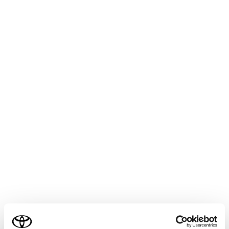
設定項目
[‍車両名称‍]
「‍デジタルキー‍」
[‍デジタルキーの設定‍]
[‍デジタルキーの削除‍]
ご利用の条件