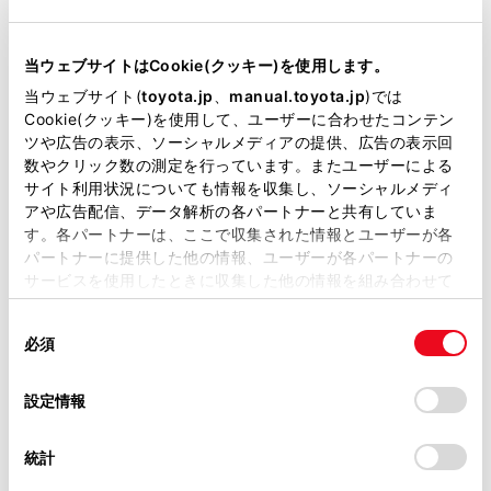
当サイトには、全ての取扱説明書及び補足資料、正誤表等
が掲載されているわけではありません。
当ウェブサイトはCookie(クッキー)を使用します。
掲載している取扱説明書はお客様の年式に合致しない場合
「‍プライバシー‍」
当ウェブサイト(
toyota.jp
、
manual.toyota.jp
)では
があります。
Cookie(クッキー)を使用して、ユーザーに合わせたコンテン
ツや広告の表示、ソーシャルメディアの提供、広告の表示回
取扱説明書は、弊社が著作権その他の知的財産権を保有し
[‍セキュリティロック‍]
数やクリック数の測定を行っています。またユーザーによる
ます。弊社の許可なく、取扱説明書の一部または全部を、
サイト利用状況についても情報を収集し、ソーシャルメディ
複製、複写、改変もしくは配信等することはできません。
アや広告配信、データ解析の各パートナーと共有していま
す。各パートナーは、ここで収集された情報とユーザーが各
当サイトの利用、または利用できなかったことにより万一
パートナーに提供した他の情報、ユーザーが各パートナーの
損害が生じても、弊社は一切責任を負いません。
サービスを使用したときに収集した他の情報を組み合わせて
掲載内容は予告なく変更、またはサービスを中止すること
使用することがあります。当ウェブサイトの使用を続行する
[‍セキュリティロックのパスワードを初期化‍]
があります。
同
とCookie(クッキー)に同意したこととなります。
必須
意
当サイト（取扱説明書）では、利便性向上のためにお客様
[‍全ての情報を初期化‍]
の
「すべてのCookieを許可」をクリックすることで、お客様の
の閲覧履歴、検索履歴を保持しています。削除を希望され
選
デバイスにすべてのCookie(クッキー)が保存されることに同
設定情報
る方は、当社のお客様相談窓口（0800-700-7700）までご
択
意したことになります。Cookie(クッキー)のオプトアウト、
連絡ください。
設定の変更、同意を撤回したりするにあたっては、当社の
統計
「
Cookie（クッキー）情報の取り扱いについて
お車に関するお問い合わせ・ご相談は
」をご覧くだ
知識
さい。
https://toyota.jp/faq/?