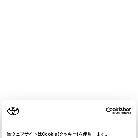
CENTURY 2025.06～
取扱説明書
マルチメディア
ETC の利用
ETCのサービス概要
ETC2.0 サービスについて
高速道路を中心に設置された「ITS スポット」と車に搭
載された「ETC2.0 ユニット」とのあいだで双方向の高
速・大容量通信を行うことにより、広域な道路交通情報
や安全運転を支援する情報を、音声や画面への表示でリ
ご利用の条件
アルタイムに提供するサービスです。
ITS スポット
当サイトには、全ての取扱説明書及び補足資料、正誤表等
DSRC 通信を利用し、ETC2.0 サービスが行われる場
が掲載されているわけではありません。
所を「ITS スポット」と 呼びます。
当ウェブサイトはCookie(クッキー)を使用します。