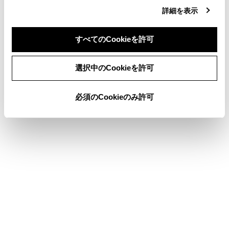
ETC2.0ユニットの使い方
詳細を表示
道路事業者からのお願い
すべてのCookieを許可
お問合せ先一覧
同意しない
同意する
選択中のCookieを許可
このページは役に立ちましたか？
必須のCookieのみ許可
はい
いいえ
ブックマーク
あとで読む