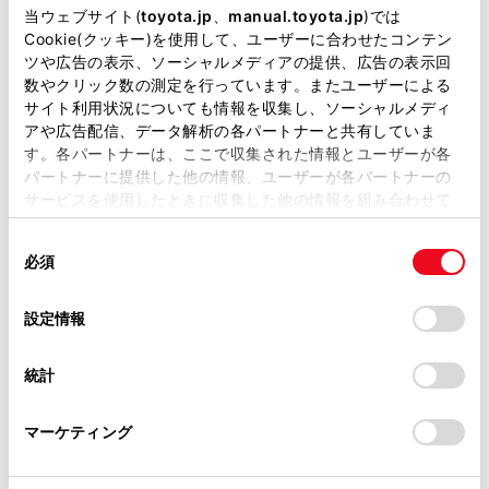
掲載している取扱説明書はお客様の年式に合致しない場合
当ウェブサイト(
toyota.jp
、
manual.toyota.jp
)では
DSRC（Dedicated Short Range Communication：ス
があります。
Cookie(クッキー)を使用して、ユーザーに合わせたコンテン
ポット通信）
ツや広告の表示、ソーシャルメディアの提供、広告の表示回
これまでETC に用いられてきた通信方式で、高速で
取扱説明書は、弊社が著作権その他の知的財産権を保有し
数やクリック数の測定を行っています。またユーザーによる
ます。弊社の許可なく、取扱説明書の一部または全部を、
大容量の情報を送受信することが可能です。
サイト利用状況についても情報を収集し、ソーシャルメディ
複製、複写、改変もしくは配信等することはできません。
アや広告配信、データ解析の各パートナーと共有していま
は一般財団法人ITSサービス高度化機構(ITS-
す。各パートナーは、ここで収集された情報とユーザーが各
当サイトの利用、または利用できなかったことにより万一
TEA)の登録商標です。
パートナーに提供した他の情報、ユーザーが各パートナーの
損害が生じても、弊社は一切責任を負いません。
サービスを使用したときに収集した他の情報を組み合わせて
掲載内容は予告なく変更、またはサービスを中止すること
使用することがあります。当ウェブサイトの使用を続行する
があります。
同
とCookie(クッキー)に同意したこととなります。
必須
意
提供サービス
当サイト（取扱説明書）では、利便性向上のためにお客様
の
「すべてのCookieを許可」をクリックすることで、お客様の
の閲覧履歴、検索履歴を保持しています。削除を希望され
選
デバイスにすべてのCookie(クッキー)が保存されることに同
設定情報
る方は、当社のお客様相談窓口（0800-700-7700）までご
択
意したことになります。Cookie(クッキー)のオプトアウト、
連絡ください。
設定の変更、同意を撤回したりするにあたっては、当社の
統計
「
Cookie（クッキー）情報の取り扱いについて
お車に関するお問い合わせ・ご相談は
」をご覧くだ
さい。
https://toyota.jp/faq/?
マーケティング
site_domain=default#otoiawase
までお願いします。
合わせて見られているページ