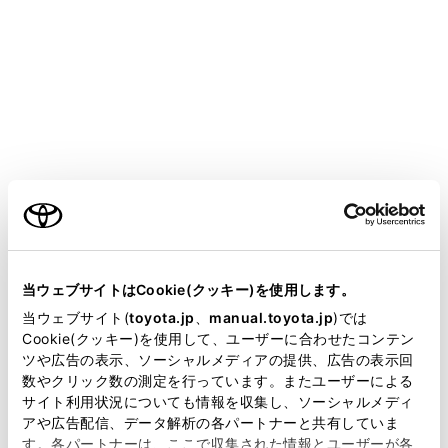
CENTURY 2025.06～
取扱説明書
マルチメディア
ナビゲーション
地図データの更新
地図を更新する
メニュー
ご利用の条件
当サイトには、全ての取扱説明書及び補足資料、正誤表等
が掲載されているわけではありません。
当ウェブサイトはCookie(クッキー)を使用します。
地図更新画面の使い方
掲載している取扱説明書はお客様の年式に合致しない場合
当ウェブサイト(
toyota.jp
、
manual.toyota.jp
)では
があります。
Cookie(クッキー)を使用して、ユーザーに合わせたコンテン
通信による更新
ツや広告の表示、ソーシャルメディアの提供、広告の表示回
取扱説明書は、弊社が著作権その他の知的財産権を保有し
数やクリック数の測定を行っています。またユーザーによる
ます。弊社の許可なく、取扱説明書の一部または全部を、
サイト利用状況についても情報を収集し、ソーシャルメディ
USB メモリー（パソコン）で更新する
複製、複写、改変もしくは配信等することはできません。
アや広告配信、データ解析の各パートナーと共有していま
す。各パートナーは、ここで収集された情報とユーザーが各
当サイトの利用、または利用できなかったことにより万一