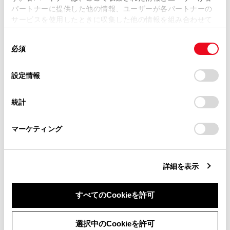
パートナーに提供した他の情報、ユーザーが各パートナーの
損害が生じても、弊社は一切責任を負いません。
サービスを使用したときに収集した他の情報を組み合わせて
掲載内容は予告なく変更、またはサービスを中止すること
使用することがあります。当ウェブサイトの使用を続行する
があります。
同
とCookie(クッキー)に同意したこととなります。
必須
意
当サイト（取扱説明書）では、利便性向上のためにお客様
の
「すべてのCookieを許可」をクリックすることで、お客様の
合わせて見られているページ
の閲覧履歴、検索履歴を保持しています。削除を希望され
選
デバイスにすべてのCookie(クッキー)が保存されることに同
設定情報
る方は、当社のお客様相談窓口（0800-700-7700）までご
択
意したことになります。Cookie(クッキー)のオプトアウト、
VICSについて
連絡ください。
設定の変更、同意を撤回したりするにあたっては、当社の
統計
「
Cookie（クッキー）情報の取り扱いについて
お車に関するお問い合わせ・ご相談は
」をご覧くだ
TSPSサービスについて
さい。
https://toyota.jp/faq/?
目的地検索画面の見方
マーケティング
site_domain=default#otoiawase
までお願いします。
詳細を表示
このページは役に立ちましたか？
すべてのCookieを許可
はい
いいえ
同意しない
同意する
選択中のCookieを許可