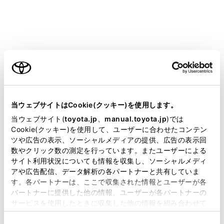
‍®
電話以外の
Bluetooth
機能が使用できません。
‍®
‍®
Miracast
利用中に
Bluetooth
機器を接続する
‍®
と、
Miracast
の音が途切れることがあります。
ご利用の条件
‍®
Bluetooth
接続の再接続について
パワースイッチがONのときに、一度接続が成立した
当サイトには、全ての取扱説明書及び補足資料、正誤表等
‍®
Bluetooth
接続が切断された場合は、接続処理を自動的
が掲載されているわけではありません。
当ウェブサイトはCookie(クッキー)を使用します。
に行います。
掲載している取扱説明書はお客様の年式に合致しない場合
当ウェブサイト(
toyota.jp
、
manual.toyota.jp
)では
があります。
Cookie(クッキー)を使用して、ユーザーに合わせたコンテン
ツや広告の表示、ソーシャルメディアの提供、広告の表示回
‍®
Bluetooth
機器の接続数について
取扱説明書は、弊社が著作権その他の知的財産権を保有し
数やクリック数の測定を行っています。またユーザーによる
ます。弊社の許可なく、取扱説明書の一部または全部を、
ドライバーが設定されているとき
サイト利用状況についても情報を収集し、ソーシャルメディ
複製、複写、改変もしくは配信等することはできません。
アや広告配信、データ解析の各パートナーと共有していま
最大で2 台のハンズフリー電話と1 台のオーディオ機
す。各パートナーは、ここで収集された情報とユーザーが各
当サイトの利用、または利用できなかったことにより万一
器を自動で接続します。（ハンズフリー電話とオーデ
パートナーに提供した他の情報、ユーザーが各パートナーの
損害が生じても、弊社は一切責任を負いません。
ィオ機器は同一機器を設定することもできます）
サービスを使用したときに収集した他の情報を組み合わせて
掲載内容は予告なく変更、またはサービスを中止すること
使用することがあります。当ウェブサイトの使用を続行する
ドライバーが設定されていないとき
があります。
同
とCookie(クッキー)に同意したこととなります。