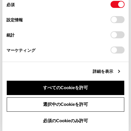
最大で1 台のハンズフリー電話と1 台のオーディオ機
必須
意
当サイト（取扱説明書）では、利便性向上のためにお客様
器を自動で接続します。（ハンズフリー電話とオーデ
の
「すべてのCookieを許可」をクリックすることで、お客様の
の閲覧履歴、検索履歴を保持しています。削除を希望され
ィオ機器は同一機器を設定することもできます）
選
デバイスにすべてのCookie(クッキー)が保存されることに同
設定情報
る方は、当社のお客様相談窓口（0800-700-7700）までご
択
意したことになります。Cookie(クッキー)のオプトアウト、
連絡ください。
設定の変更、同意を撤回したりするにあたっては、当社の
知識
統計
「
Cookie（クッキー）情報の取り扱いについて
お車に関するお問い合わせ・ご相談は
」をご覧くだ
さい。
https://toyota.jp/faq/?
再接続できなかった場合は、手動で接続操作を
マーケティング
site_domain=default#otoiawase
までお願いします。
行ってください。
Apple CarPlayが接続されている場合は、
詳細を表示
‍®
Bluetooth
接続の再接続ができない場合があり
ます。
すべてのCookieを許可
関連リンク
同意しない
同意する
選択中のCookieを許可
ステータスアイコンの見方
必須のCookieのみ許可
ドライバーを登録する