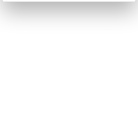
ドライバーの切りかえや登録をする
Bluetooth機器を手動で接続する
‍®
Bluetooth
機器を自動で接続する
‍®
Bluetooth
機器を手動で接続する
‍®
Bluetooth
機器を切断する
合わせて見られているページ