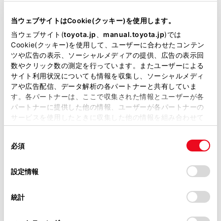
当サイトには、全ての取扱説明書及び補足資料、正誤表等
カメラ周辺へ衝撃を与えないでください。衝撃
が掲載されているわけではありません。
を受けた際はトヨタ販売店で点検を受けてくだ
当ウェブサイトはCookie(クッキー)を使用します。
さい。
掲載している取扱説明書はお客様の年式に合致しない場合
当ウェブサイト(
toyota.jp
、
manual.toyota.jp
)では
があります。
Cookie(クッキー)を使用して、ユーザーに合わせたコンテン
カメラを分解・改造・塗装しないでください。
ツや広告の表示、ソーシャルメディアの提供、広告の表示回
取扱説明書は、弊社が著作権その他の知的財産権を保有し
数やクリック数の測定を行っています。またユーザーによる
ます。弊社の許可なく、取扱説明書の一部または全部を、
カメラにアクセサリー・ステッカーを付けない
サイト利用状況についても情報を収集し、ソーシャルメディ
複製、複写、改変もしくは配信等することはできません。
アや広告配信、データ解析の各パートナーと共有していま
でください。
す。各パートナーは、ここで収集された情報とユーザーが各
当サイトの利用、または利用できなかったことにより万一
パートナーに提供した他の情報、ユーザーが各パートナーの
損害が生じても、弊社は一切責任を負いません。
リヤバンパーに市販の保護パーツ（バンパート
サービスを使用したときに収集した他の情報を組み合わせて
リム等）を取り付けないでください。
掲載内容は予告なく変更、またはサービスを中止すること
使用することがあります。当ウェブサイトの使用を続行する
があります。
同
とCookie(クッキー)に同意したこととなります。
適正なタイヤ空気圧を維持してください。
必須
意
当サイト（取扱説明書）では、利便性向上のためにお客様
の
「すべてのCookieを許可」をクリックすることで、お客様の
の閲覧履歴、検索履歴を保持しています。削除を希望され
バックドアを完全に閉めてください。
選
デバイスにすべてのCookie(クッキー)が保存されることに同
設定情報
る方は、当社のお客様相談窓口（0800-700-7700）までご
択
意したことになります。Cookie(クッキー)のオプトアウト、
連絡ください。
RCD の機能をOFF にするとき
設定の変更、同意を撤回したりするにあたっては、当社の
統計
「
Cookie（クッキー）情報の取り扱いについて
お車に関するお問い合わせ・ご相談は
」をご覧くだ
次のときはシステムをOFF にしてください。RCD
さい。
https://toyota.jp/faq/?
機能が正常に作動しないことがあり思わぬ事故に