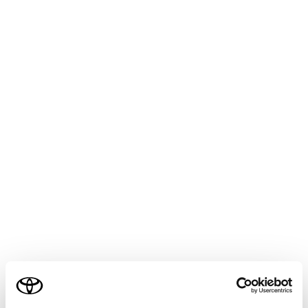
本システムは認識性能・制御性能に限界がありま
す。
システムを過信せず、運転者は常に自らの責任で
周囲の状況を把握し、安全運転を心がけてくださ
い。
システムを正しく作動させるために
次のことを必ずお守りください。お守りいただか
ないと、思わぬ事故につながるおそれがあり危険
です。
カメラに傷を付けたりせずに、常にきれいにし
ておいてください。
カメラ付近に市販の電装部品（字光式ナンバー
プレート、フォグランプ等）を取り付けないで
ご利用の条件
ください。