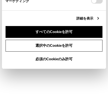
マーケティング
site_domain=default#otoiawase
までお願いします。
つながるおそれがあり危険です。
上記の内容が守られないとき
詳細を表示
純正品以外のサスペンションを取り付けたとき
すべてのCookieを許可
同意しない
同意する
選択中のCookieを許可
システムの構成部品
必須のCookieのみ許可
RCDの表示
システムを作動させるには
歩行者を検知した場合