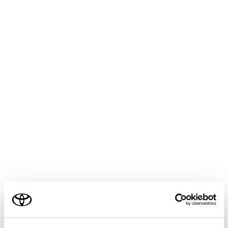
連絡先に登録されていない電話番号は、電話番号
のまま表示されます。
希望の電話番号にタッチします。
知識
ご利用の条件
最新の履歴100 件を表示します。履歴が100
当サイトには、全ての取扱説明書及び補足資料、正誤表等
件をこえると、古い履歴から自動で削除さ