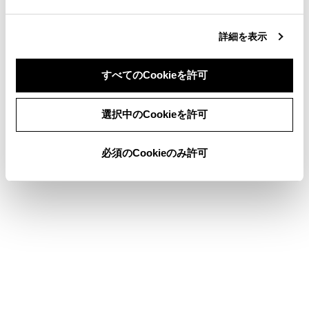
録されます。
同一電話番号から着信した場合は、すべ
詳細を表示
て登録されます。
すべてのCookieを許可
不在着信および着信拒否も登録されま
す。
同意しない
同意する
選択中のCookieを許可
相手先電話番号の通知がない場合は、
「非通知」と登録されます。
必須のCookieのみ許可
保留した通話も履歴に登録されます。
携帯電話の機種によっては、国際電話がか
けられない場合があります。