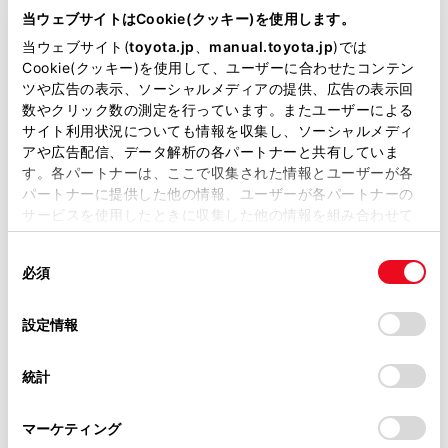
が掲載されているわけではありません。
れます。
当ウェブサイトはCookie(クッキー)を使用します。
掲載している取扱説明書はお客様の年式に合致しない場合
当ウェブサイト(
toyota.jp
、
manual.toyota.jp
)では
発信履歴は、状況によって次のように登録
があります。
Cookie(クッキー)を使用して、ユーザーに合わせたコンテン
されます。
ツや広告の表示、ソーシャルメディアの提供、広告の表示回
取扱説明書は、弊社が著作権その他の知的財産権を保有し
数やクリック数の測定を行っています。またユーザーによる
連絡先またはマルチメディアシステムに
ます。弊社の許可なく、取扱説明書の一部または全部を、
サイト利用状況についても情報を収集し、ソーシャルメディ
登録されている電話番号に発信した場
複製、複写、改変もしくは配信等することはできません。
アや広告配信、データ解析の各パートナーと共有していま
合、そのデータに名称情報および画像情
す。各パートナーは、ここで収集された情報とユーザーが各
当サイトの利用、または利用できなかったことにより万一
報があると、名称および画像も登録され
パートナーに提供した他の情報、ユーザーが各パートナーの
損害が生じても、弊社は一切責任を負いません。
サービスを使用したときに収集した他の情報を組み合わせて
ます。
掲載内容は予告なく変更、またはサービスを中止すること
使用することがあります。当ウェブサイトの使用を続行する
があります。
同一電話番号に発信した場合は、発信先
同
とCookie(クッキー)に同意したこととなります。
必須
意
名称のあとに発信回数が表示されます。
当サイト（取扱説明書）では、利便性向上のためにお客様
の
「すべてのCookieを許可」をクリックすることで、お客様の
の閲覧履歴、検索履歴を保持しています。削除を希望され
選
デバイスにすべてのCookie(クッキー)が保存されることに同
設定情報
着信履歴は、状況によって次のように登録
る方は、当社のお客様相談窓口（0800-700-7700）までご
択
意したことになります。Cookie(クッキー)のオプトアウト、
されます。
連絡ください。
設定の変更、同意を撤回したりするにあたっては、当社の
統計
「
Cookie（クッキー）情報の取り扱いについて
お車に関するお問い合わせ・ご相談は
」をご覧くだ
連絡先に登録してある電話番号から着信
さい。
https://toyota.jp/faq/?
した場合、そのデータに名称情報および
マーケティング
site_domain=default#otoiawase
までお願いします。
画像情報があると、名称および画像も登