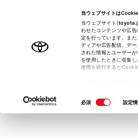
LAND CRUISER "250"
取扱説
当ウェブサイトはCooki
マルチメディア
当ウェブサイト(
toyota.
ホーム
わせたコンテンツや広告
地図表
定を行っています。また
はじめに
ディアや広告配信、デー
された情報とユーザーが
安全・安心のために
メニュー
を使用したときに収集し
走行に関する情報表示
使用を続行するとCook
運転する前に
「すべてのCookieを
メイン
運転
ー)が保存されることに同
サブメ
室内装備・機能
更、同意を撤回したりす
同
必須
設定情
マルチメディア
各項目
て
」をご覧ください。
意
お手入れのしかた
の
万一の場合には
選
択
車両情報