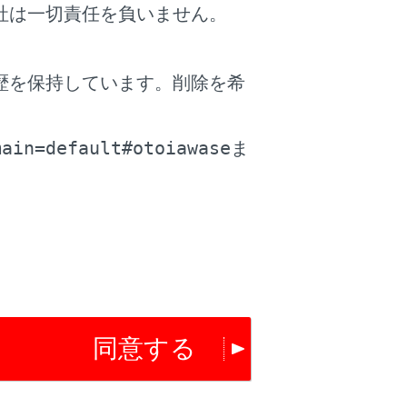
社は一切責任を負いません。
ッチしたあと、[OK]にタッチします。
歴を保持しています。削除を希
。
混雑している道路の表示のON/OFF設定をします。
main=default#otoiawase
ま
いる道路の表示のON/OFF設定をします。
ON/OFF設定をします。
FF設定をします。
同意する
のON/OFF 設定をします。
します。