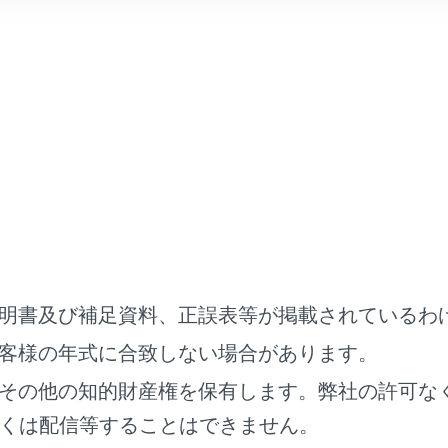
設定項目
案内]
県境イラスト表示のON/O
明書及び補足資料、正誤表等が掲載されているわ
表示カスタマイズ]
地図の色や文字サイズを変
客様の年式に合致しない場合があります。
通情報」
その他の知的財産権を保有します。弊社の許可な
くは配信等することはできません。
交通情報の表示範囲の設定