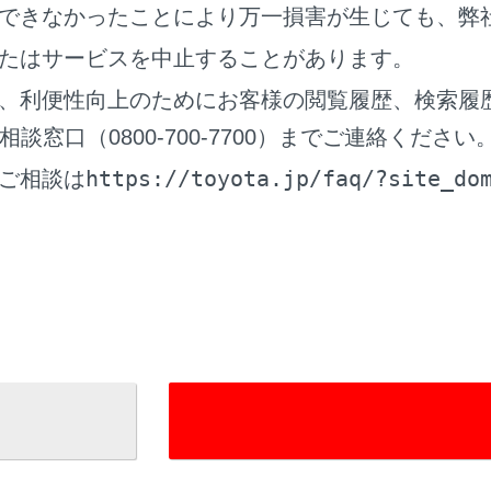
できなかったことにより万一損害が生じても、弊
種別の表示]
希望する表示範囲の道路にタ
たはサービスを中止することがあります。
、利便性向上のためにお客様の閲覧履歴、検索履
アルタイム情報」
窓口（0800-700-7700）までご連絡ください
表示]
現況情報を利用した渋滞・
https://toyota.jp/faq/?site_do
ご相談は
道表示]
現況情報を利用した、すいて
情報]
規制情報がある道路の表示の
場]
駐車場情報の表示のON/O
ステーション]
充電ステーション情報の表示
アイコン表示設定]
周辺施設アイコンの設定を