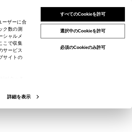
すべてのCookieを許可
、ユーザーに合
ック数の測
選択中のCookieを許可
ーシャルメ
ここで収集
必須のCookieのみ許可
のサービス
ブサイトの
ie(クッキ
、設定の変
扱いについ
詳細を表示