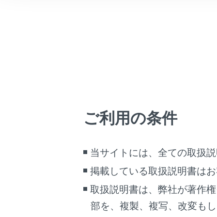
こんなときは
ブックマーク
あとで読む
PDFで見る
車両
マルチメディア
ご利用の条件
画面表示設定
[県境
個人情報の取扱いについて
当サイトには、全ての取扱説
サイト利用について
[地図
掲載している取扱説明書はお
お問い合わせ
「交
取扱説明書は、弊社が著作権
部を、複製、複写、改変もし