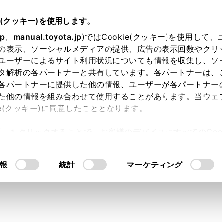
明書
e(クッキー)を使用します。
各種設定および登録
ナビゲーション設定
jp
、
manual.toyota.jp
)ではCookie(クッキー)を使用して
の表示、ソーシャルメディアの提供、広告の表示回数やクリ
示設定をする
ユーザーによるサイト利用状況についても情報を収集し、ソ
タ解析の各パートナーと共有しています。各パートナーは、
各パートナーに提供した他の情報、ユーザーが各パートナー
た他の情報を組み合わせて使用することがあります。当ウェ
ie(クッキー)に同意したこととなります。
許可」をクリックすることで、お客様のデバイスにすべてのCook
メニューの[
]にタッチします。
意したことになります。Cookie(クッキー)のオプトアウト
ニューの[ナビゲーション]にタッチします。
るにあたっては、当社の「
Cookie（クッキー）情報の取り
報
統計
マーケティング
を設定します。