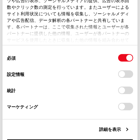
ツや広告の表示、ソーシャルメディアの提供、広告の表示回
取扱説明書は、弊社が著作権その他の知的財産権を保有し
数やクリック数の測定を行っています。またユーザーによる
ルート設定（→
ルート設定をする
）
ます。弊社の許可なく、取扱説明書の一部または全部を、
サイト利用状況についても情報を収集し、ソーシャルメディ
複製、複写、改変もしくは配信等することはできません。
案内設定（→
案内設定
）
アや広告配信、データ解析の各パートナーと共有していま
す。各パートナーは、ここで収集された情報とユーザーが各
当サイトの利用、または利用できなかったことにより万一
地図更新設定（→
地図更新画面の使い方
）
パートナーに提供した他の情報、ユーザーが各パートナーの
損害が生じても、弊社は一切責任を負いません。
サービスを使用したときに収集した他の情報を組み合わせて
その他設定（→
その他設定
）
掲載内容は予告なく変更、またはサービスを中止すること
使用することがあります。当ウェブサイトの使用を続行する
があります。
同
とCookie(クッキー)に同意したこととなります。
必須
意
当サイト（取扱説明書）では、利便性向上のためにお客様
の
「すべてのCookieを許可」をクリックすることで、お客様の
の閲覧履歴、検索履歴を保持しています。削除を希望され
選
デバイスにすべてのCookie(クッキー)が保存されることに同
設定情報
る方は、当社のお客様相談窓口（0800-700-7700）までご
択
意したことになります。Cookie(クッキー)のオプトアウト、
連絡ください。
設定の変更、同意を撤回したりするにあたっては、当社の
統計
「
Cookie（クッキー）情報の取り扱いについて
お車に関するお問い合わせ・ご相談は
」をご覧くだ
合わせて見られているページ
さい。
https://toyota.jp/faq/?
マーケティング
site_domain=default#otoiawase
までお願いします。
各ソースの音を調整する
画面表示の設定を変更する
詳細を表示
サウンドやメディアの設定を変更する