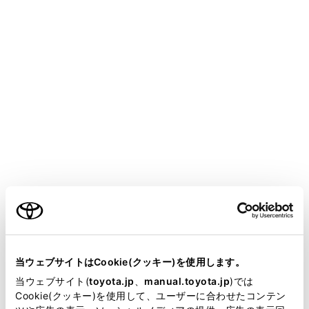
LAND CRUISER "250"
取扱説明書
マルチメディア
各種設定および登録
ナビゲーション設定
ナビゲーションの設定
地図の色や文字サイズなど、ナビゲーションの各種設定
を変更できます。
ご利用の条件
メインメニューの[
]にタッチします。
当サイトには、全ての取扱説明書及び補足資料、正誤表等
サブメニューの[ナビゲーション]にタッチします。
が掲載されているわけではありません。
当ウェブサイトはCookie(クッキー)を使用します。
各項目を設定します。
掲載している取扱説明書はお客様の年式に合致しない場合
当ウェブサイト(
toyota.jp
、
manual.toyota.jp
)では
があります。
Cookie(クッキー)を使用して、ユーザーに合わせたコンテン
地図表示設定（→
地図表示設定をする
）