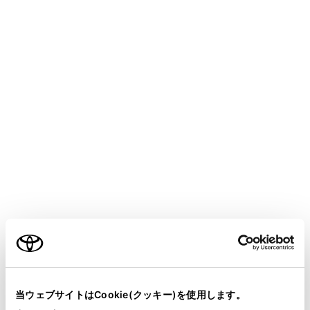
LAND CRUISER "250"
取扱説明書
マルチメディア
ナビゲーション
VICS・交通情報
VICS・交通情報を表示する種類
を設定する
地図画面上に表示する交通情報などの種類を設定するこ
とができます。
ご利用の条件
メインメニューの[
]にタッチします。
当サイトには、全ての取扱説明書及び補足資料、正誤表等
[ナビゲーション]にタッチします。
が掲載されているわけではありません。
当ウェブサイトはCookie(クッキー)を使用します。
[地図表示]にタッチします。