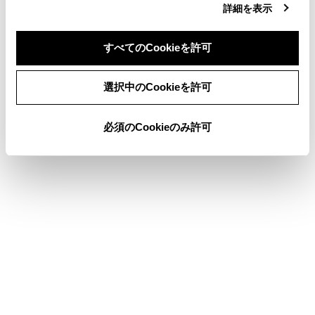
詳細を表示
コネクティッドナビ
スマートフォンから目的地を設定する
すべてのCookieを許可
同意しない
同意する
選択中のCookieを許可
このページは役に立ちましたか？
必須のCookieのみ許可
はい
いいえ
ブックマーク
あとで読む
個人情報の取扱いについて