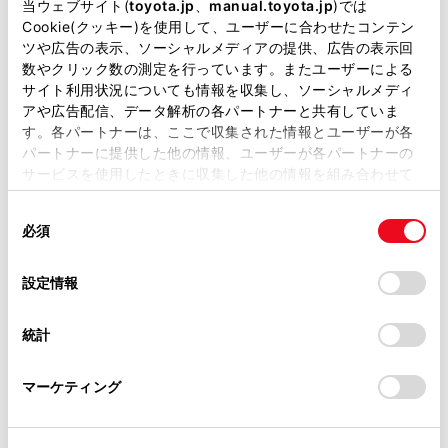
掲載している取扱説明書はお客様の年式に合致しない場合
当ウェブサイト(
toyota.jp
、
manual.toyota.jp
)では
表示するリアルタイム情報にタッチします。
があります。
Cookie(クッキー)を使用して、ユーザーに合わせたコンテン
ツや広告の表示、ソーシャルメディアの提供、広告の表示回
[渋滞表示]
取扱説明書は、弊社が著作権その他の知的財産権を保有し
数やクリック数の測定を行っています。またユーザーによる
ます。弊社の許可なく、取扱説明書の一部または全部を、
サイト利用状況についても情報を収集し、ソーシャルメディ
[空き道表示]
複製、複写、改変もしくは配信等することはできません。
アや広告配信、データ解析の各パートナーと共有していま
[規制情報]
す。各パートナーは、ここで収集された情報とユーザーが各
当サイトの利用、または利用できなかったことにより万一
パートナーに提供した他の情報、ユーザーが各パートナーの
損害が生じても、弊社は一切責任を負いません。
[駐車場]
サービスを使用したときに収集した他の情報を組み合わせて
掲載内容は予告なく変更、またはサービスを中止すること
使用することがあります。当ウェブサイトの使用を続行する
タッチするごとに表示する／しないが切りかわり
があります。
同
とCookie(クッキー)に同意したこととなります。
ます。
必須
意
当サイト（取扱説明書）では、利便性向上のためにお客様
の
「すべてのCookieを許可」をクリックすることで、お客様の
の閲覧履歴、検索履歴を保持しています。削除を希望され
選
デバイスにすべてのCookie(クッキー)が保存されることに同
設定情報
る方は、当社のお客様相談窓口（0800-700-7700）までご
択
意したことになります。Cookie(クッキー)のオプトアウト、
連絡ください。
設定の変更、同意を撤回したりするにあたっては、当社の
統計
「
Cookie（クッキー）情報の取り扱いについて
お車に関するお問い合わせ・ご相談は
」をご覧くだ
さい。
https://toyota.jp/faq/?
マーケティング
site_domain=default#otoiawase
までお願いします。
合わせて見られているページ
地図を更新する