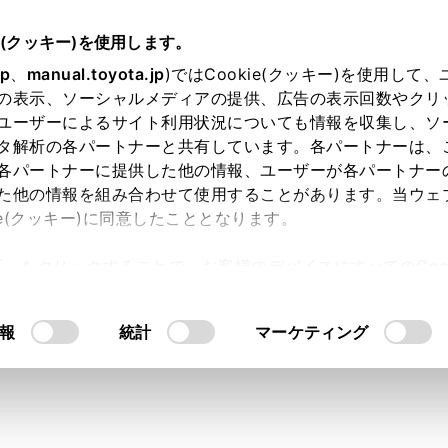
明書
e(クッキー)を使用します。
ナビゲーション
目的地の設定
jp
、
manual.toyota.jp
)ではCookie(クッキー)を使用して
の表示、ソーシャルメディアの提供、広告の表示回数やクリ
ト図表示画面の見方
ユーザーによるサイト利用状況についても情報を収集し、ソ
タ解析の各パートナーと共有しています。各パートナーは、
各パートナーに提供した他の情報、ユーザーが各パートナー
た他の情報を組み合わせて使用することがあります。当ウェ
ie(クッキー)に同意したこととなります。
定すると、全ルート図表示画面になります。全ルート図表示画
許可」をクリックすることで、お客様のデバイスにすべてのCook
ができます。
意したことになります。Cookie(クッキー)のオプトアウト
るにあたっては、当社の「
Cookie（クッキー）情報の取り
報
統計
マーケティング