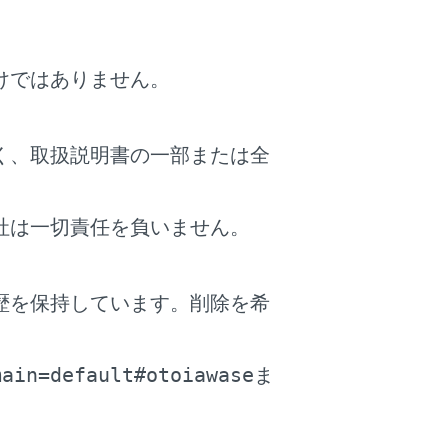
けではありません。
す。
刻リストが表示されます。
く、取扱説明書の一部または全
すると、ETCを使用しない料金表示に切りか
から一般道路に出るICの名称を右に表示し
社は一切責任を負いません。
す。（→
出入り口IC（インターチェン
ますが、実際には運転状況や交通状況により
歴を保持しています。削除を希
。
）
main=default#otoiawase
ま
）