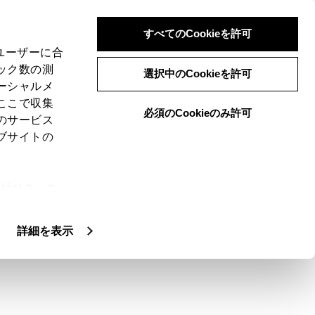
すべてのCookieを許可
、ユーザーに合
ック数の測
選択中のCookieを許可
ーシャルメ
ここで収集
必須のCookieのみ許可
のサービス
ブサイトの
面で、希望ルートの選択やルート情報を確
ie(クッキ
、設定の変
扱いについ
詳細を表示