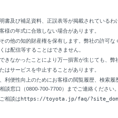
をお気に入り地点として登録します。
の現在の天気が表示されます。
明書及び補足資料、正誤表等が掲載されているわ
点から目的地までの距離と所要時間、到着予想時刻を表示しま
的地を設定している場合、タッチすると各目的地の到着予想時
客様の年式に合致しない場合があります。
までに通るすべての有料道路の料金を表示します。
その他の知的財産権を保有します。弊社の許可な
定ではETC料金が表示されます。ETC 料金表示設定をOFFに
くは配信等することはできません。
す。（→
ルート設定をする
）
一般道路から有料道路に入るICの名称を左に、最後に有料道路
できなかったことにより万一損害が生じても、弊
入口および出口名を選択することでICを変更することができま
たはサービスを中止することがあります。
指定する
）
料金は通過予想時間を考慮して割引を計算した料金が表示され
、利便性向上のためにお客様の閲覧履歴、検索履
適応されない場合があります。
窓口（0800-700-7700）までご連絡ください
オプションを表示します。（→
ルートオプションを変更する
https://toyota.jp/faq/?site_do
ご相談は
内のミュート設定をします。
の詳細情報を表示します。（→
目的地の詳細情報を表示する