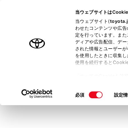
LAND CRUISER "250"
取扱説
当ウェブサイトはCooki
マルチメディア
当ウェブサイト(
toyota.
ホーム
わせたコンテンツや広告
全ルー
定を行っています。また
はじめに
ディアや広告配信、デー
された情報とユーザーが
安全・安心のために
を使用したときに収集し
走行に関する情報表示
使用を続行するとCook
運転する前に
目的地を設
「すべてのCookieを
認すること
運転
ー)が保存されることに同
室内装備・機能
更、同意を撤回したりす
同
必須
設定情
マルチメディア
て
」をご覧ください。
意
お手入れのしかた
の
万一の場合には
選
択
車両情報