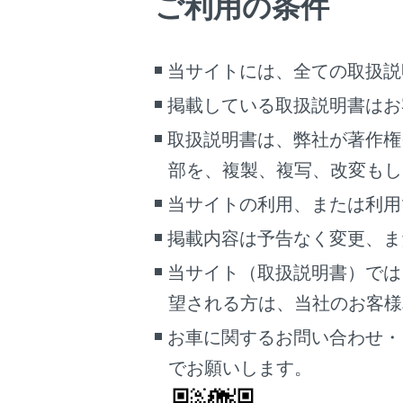
ご利用の条件
目的地
目的地
当サイトには、全ての取扱説
出発地
複数目
掲載している取扱説明書はお
目的地
取扱説明書は、弊社が著作権
初期設
部を、複製、複写、改変もし
わりま
最初に
当サイトの利用、または利用
ます。
掲載内容は予告なく変更、ま
ジ）を
ETC
当サイト（取扱説明書）では
割引が
望される方は、当社のお客様相談
ルート
お車に関するお問い合わせ・
音声案
でお願いします。
目的地