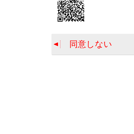
目的地
駐車場
駐車時
駐
駐
同意しない
料
駐
ルート
条件の
目的地
施設を
目
目