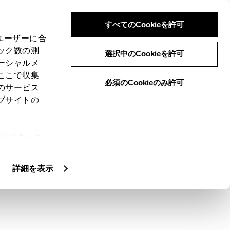
すべてのCookieを許可
、ユーザーに合
ック数の測
選択中のCookieを許可
ーシャルメ
ここで収集
必須のCookieのみ許可
のサービス
ブサイトの
てください。なお、点灯・点滅しても、そ
ie(クッキ
合は、トヨタ販売店で点検を受けてくださ
、設定の変
扱いについ
詳細を表示