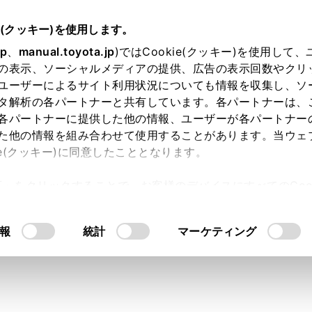
e(クッキー)を使用します。
緊急時の対処法
jp
、
manual.toyota.jp
)ではCookie(クッキー)を使用して
の表示、ソーシャルメディアの提供、広告の表示回数やクリ
がついたときは
ユーザーによるサイト利用状況についても情報を収集し、ソ
タ解析の各パートナーと共有しています。各パートナーは、
各パートナーに提供した他の情報、ユーザーが各パートナー
た他の情報を組み合わせて使用することがあります。当ウェ
ie(クッキー)に同意したこととなります。
灯または点滅したままの場合は、落ち着いて次のように対処し
許可」をクリックすることで、お客様のデバイスにすべてのCook
れば異常ではありません。ただし、同じ現象が再度発生した場
意したことになります。Cookie(クッキー)のオプトアウト
るにあたっては、当社の「
Cookie（クッキー）情報の取り
報
統計
マーケティング
警告灯（警告ブザー）
灯