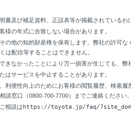
トベルト非着用警告灯の乗員検知センサーの作動につい
明書及び補足資料、正誤表等が掲載されているわ
手席またはリヤ席に乗員がいなくても、シートに荷物などを置
が点滅することがあります。
客様の年式に合致しない場合があります。
手席またはリヤ席に座布団などを敷くと、センサーが乗員を検
その他の知的財産権を保有します。弊社の許可な
す。
くは配信等することはできません。
ヤ空気圧警告灯が点灯した場合
できなかったことにより万一損害が生じても、弊
ヤがパンクしていないか確認してください。
たはサービスを中止することがあります。
クしているときは：
、利便性向上のためにお客様の閲覧履歴、検索履
窓口（0800-700-7700）までご連絡ください
ンクしたときは
https://toyota.jp/faq/?site_do
ご相談は
クしていないときは：
ジンスイッチをOFFにしたあとで再度ONモードにして、タイ
るかを確認してください。