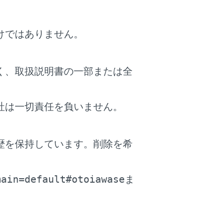
て
けではありません。
くと、センサーが重量を検知して警告
知せず警告灯が作動しないことがあり
く、取扱説明書の一部または全
社は一切責任を負いません。
歴を保持しています。削除を希
。
main=default#otoiawase
ま
ヤ空気圧警告灯が点灯しているか点滅し