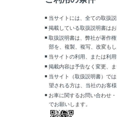
シー
当サイトには、全ての取扱説
助
灯
掲載している取扱説明書はお
助
取扱説明書は、弊社が著作権
ま
部を、複製、複写、改変もし
タイ
当サイトの利用、または利用
タイ
掲載内容は予告なく変更、ま
パン
当サイト（取扱説明書）では
望される方は、当社のお客様相談
→
パ
お車に関するお問い合わせ・
パン
でお願いします。
エン
てい