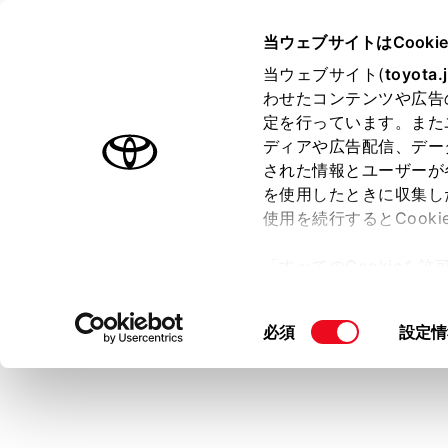
GRAN ACE
取扱説明書
当ウェブサイトはCooki
万一の場合には
当ウェブサイト(
toyota.
ホーム
わせたコンテンツや広告
警告灯
定を行っています。また
はじめに
ディアや広告配信、デー
された情報とユーザーが
安全・安心のために
を使用したときに収集し
走行に関する情報表示
使用を続行するとCook
運転する前に
警告灯が点
「すべてのCookieを
の後消灯す
運転
ー)が保存されることに同
い。
室内装備・機能
更、同意を撤回したりす
同
必須
設定情
マルチメディア
て
」をご覧ください。
意
ブレーキ
お手入れのしかた
の
万一の場合には
選
充電警告
択
車両情報