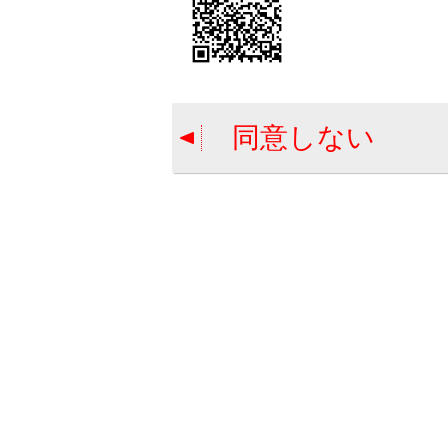
タ
タ
い
タ
同意しない
自然
自然
りま
タイ
→
タ
警告