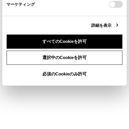
マーケティング
site_domain=default#otoiawase
までお願いします。
詳細を表示
合わせて見られているページ
すべてのCookieを許可
コネクティッドナビ
地図を更新する
同意しない
同意する
選択中のCookieを許可
VICSについて
必須のCookieのみ許可
このページは役に立ちましたか？
はい
いいえ