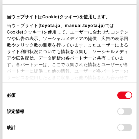
当サイトには、全ての取扱説明書及び補足資料、正誤表等
が掲載されているわけではありません。
当ウェブサイトはCookie(クッキー)を使用します。
掲載している取扱説明書はお客様の年式に合致しない場合
当ウェブサイト(
toyota.jp
、
manual.toyota.jp
)では
があります。
Cookie(クッキー)を使用して、ユーザーに合わせたコンテン
ツや広告の表示、ソーシャルメディアの提供、広告の表示回
取扱説明書は、弊社が著作権その他の知的財産権を保有し
数やクリック数の測定を行っています。またユーザーによる
ます。弊社の許可なく、取扱説明書の一部または全部を、
サイト利用状況についても情報を収集し、ソーシャルメディ
複製、複写、改変もしくは配信等することはできません。
検索結果リスト画面が表示されます。リストから目
アや広告配信、データ解析の各パートナーと共有していま
す。各パートナーは、ここで収集された情報とユーザーが各
当サイトの利用、または利用できなかったことにより万一
的地に設定したい項目にタッチします。
パートナーに提供した他の情報、ユーザーが各パートナーの
損害が生じても、弊社は一切責任を負いません。
すでに目的地が設定されているときは、[新規目
サービスを使用したときに収集した他の情報を組み合わせて
掲載内容は予告なく変更、またはサービスを中止すること
的地]（新しく目的地を設定）、または[経由地追
使用することがあります。当ウェブサイトの使用を続行する
があります。
同
とCookie(クッキー)に同意したこととなります。
加]にタッチします。
必須
意
当サイト（取扱説明書）では、利便性向上のためにお客様
T-Connect契約時は、トヨタスマートセンター上
の
「すべてのCookieを許可」をクリックすることで、お客様の
の閲覧履歴、検索履歴を保持しています。削除を希望され
選
デバイスにすべてのCookie(クッキー)が保存されることに同
のコンテンツを活用した目的地検索を行うことも
設定情報
る方は、当社のお客様相談窓口（0800-700-7700）までご
択
意したことになります。Cookie(クッキー)のオプトアウト、
できます。
連絡ください。
設定の変更、同意を撤回したりするにあたっては、当社の
統計
「
Cookie（クッキー）情報の取り扱いについて
お車に関するお問い合わせ・ご相談は
」をご覧くだ
さい。
https://toyota.jp/faq/?