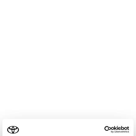
GRAN ACE
取扱説明書
マルチメディア
ナビゲーション
目的地の検索
目的地検索について
目的地検索画面から目的地を検索し、設定できます。
地図画面上の[
]にタッチします。
目的地検索画面が表示されます。目的地の検索方法
にタッチします。
ご利用の条件