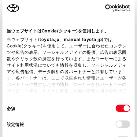
ご利用の条件
当サイトには、全ての取扱説明書及び補足資料、正誤表等
が掲載されているわけではありません。
当ウェブサイトはCookie(クッキー)を使用します。
掲載している取扱説明書はお客様の年式に合致しない場合
当ウェブサイト(
toyota.jp
、
manual.toyota.jp
)では
があります。
Cookie(クッキー)を使用して、ユーザーに合わせたコンテン
ツや広告の表示、ソーシャルメディアの提供、広告の表示回
取扱説明書は、弊社が著作権その他の知的財産権を保有し
数やクリック数の測定を行っています。またユーザーによる
ます。弊社の許可なく、取扱説明書の一部または全部を、
サイト利用状況についても情報を収集し、ソーシャルメディ
設定項目
複製、複写、改変もしくは配信等することはできません。
アや広告配信、データ解析の各パートナーと共有していま
す。各パートナーは、ここで収集された情報とユーザーが各
当サイトの利用、または利用できなかったことにより万一
[交差点拡大図]
交差点拡大図
パートナーに提供した他の情報、ユーザーが各パートナーの
損害が生じても、弊社は一切責任を負いません。
サービスを使用したときに収集した他の情報を組み合わせて
掲載内容は予告なく変更、またはサービスを中止すること
使用することがあります。当ウェブサイトの使用を続行する
[オートマップズーム]
オートマップズ
があります。
同
とCookie(クッキー)に同意したこととなります。
必須
意
当サイト（取扱説明書）では、利便性向上のためにお客様
の
[渋滞・規制音声案内]
渋滞・規制音声
「すべてのCookieを許可」をクリックすることで、お客様の
の閲覧履歴、検索履歴を保持しています。削除を希望され
選
デバイスにすべてのCookie(クッキー)が保存されることに同
設定情報
る方は、当社のお客様相談窓口（0800-700-7700）までご
択
意したことになります。Cookie(クッキー)のオプトアウト、
連絡ください。
駐車場提案の
設定の変更、同意を撤回したりするにあたっては、当社の
[駐車場提案]