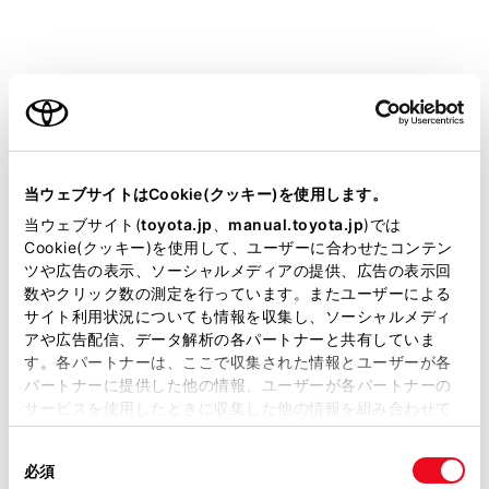
車両前端から約0.5 m先（赤色）を示します。
車幅平行線
ドアミラー分を含んだ車幅の目安線（青色）を示し
ご利用の条件
ます。
前輪接地線
当サイトには、全ての取扱説明書及び補足資料、正誤表等
前タイヤの位置（青色）を示します。
が掲載されているわけではありません。
当ウェブサイトはCookie(クッキー)を使用します。
クリアランスソナー
掲載している取扱説明書はお客様の年式に合致しない場合
当ウェブサイト(
toyota.jp
、
manual.toyota.jp
)では
センサーが障害物を検知すると、画面にインジケー
があります。
Cookie(クッキー)を使用して、ユーザーに合わせたコンテン
ターが表示され、ブザーが鳴ります。（クリアラン
ツや広告の表示、ソーシャルメディアの提供、広告の表示回
取扱説明書は、弊社が著作権その他の知的財産権を保有し
スソナーについては、別冊「取扱書」をご覧くださ
数やクリック数の測定を行っています。またユーザーによる
ます。弊社の許可なく、取扱説明書の一部または全部を、
い。）
サイト利用状況についても情報を収集し、ソーシャルメディ
複製、複写、改変もしくは配信等することはできません。
アや広告配信、データ解析の各パートナーと共有していま
クリアランスソナーミュートボタン
す。各パートナーは、ここで収集された情報とユーザーが各
当サイトの利用、または利用できなかったことにより万一
クリアランスソナーの作動音を一時的にミュートし
パートナーに提供した他の情報、ユーザーが各パートナーの
損害が生じても、弊社は一切責任を負いません。
ます。
サービスを使用したときに収集した他の情報を組み合わせて
掲載内容は予告なく変更、またはサービスを中止すること
使用することがあります。当ウェブサイトの使用を続行する
があります。
同
とCookie(クッキー)に同意したこととなります。
必須
意
当サイト（取扱説明書）では、利便性向上のためにお客様
知識