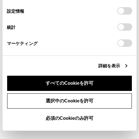
の
「すべてのCookieを許可」をクリックすることで、お客様の
の閲覧履歴、検索履歴を保持しています。削除を希望され
選
デバイスにすべてのCookie(クッキー)が保存されることに同
設定情報
る方は、当社のお客様相談窓口（0800-700-7700）までご
クリアランスソナーの表示位置とカメラ映
択
意したことになります。Cookie(クッキー)のオプトアウト、
連絡ください。
設定の変更、同意を撤回したりするにあたっては、当社の
像に映し出される障害物の位置は合わない
統計
「
Cookie（クッキー）情報の取り扱いについて
お車に関するお問い合わせ・ご相談は
」をご覧くだ
ことがあります。
さい。
https://toyota.jp/faq/?
マーケティング
site_domain=default#otoiawase
までお願いします。
警告
乗車人数、積載量、路面の勾配などにより、画
詳細を表示
面のガイド線の示す位置はかわります。必ず後
方や周囲の安全を直接確認しながら運転してく
すべてのCookieを許可
ださい。
同意しない
同意する
選択中のCookieを許可
クリアランスソナーの表示は、カメラ映像に重
畳して表示しているため、周囲の明るさや色な
どによっては見えにくい場合があります。
必須のCookieのみ許可