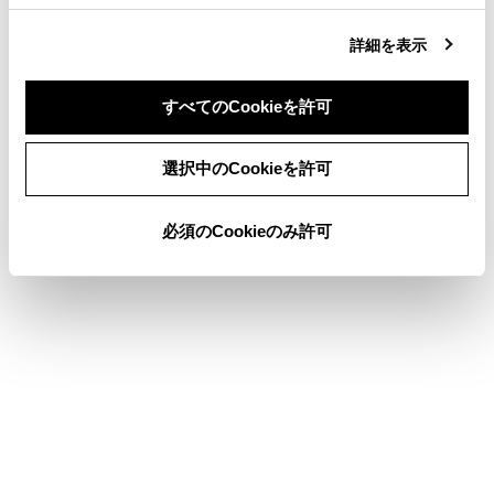
合わせて見られているページ
詳細を表示
ETC2.0 ユニットの使い方
統一エラーコード一覧について
すべてのCookieを許可
ETC サービスについて
同意しない
同意する
選択中のCookieを許可
必須のCookieのみ許可
このページは役に立ちましたか？
はい
いいえ
ブックマーク
あとで読む