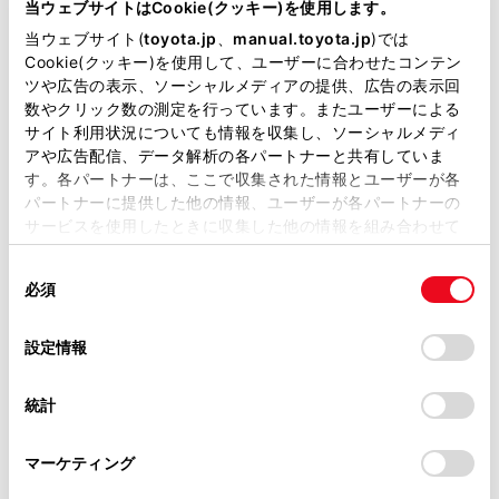
当ウェブサイトはCookie(クッキー)を使用します。
ETC カードの保管上のご注意
掲載している取扱説明書はお客様の年式に合致しない場合
当ウェブサイト(
toyota.jp
、
manual.toyota.jp
)では
があります。
Cookie(クッキー)を使用して、ユーザーに合わせたコンテン
ETC 車線通行時のご注意
ツや広告の表示、ソーシャルメディアの提供、広告の表示回
取扱説明書は、弊社が著作権その他の知的財産権を保有し
数やクリック数の測定を行っています。またユーザーによる
ます。弊社の許可なく、取扱説明書の一部または全部を、
サイト利用状況についても情報を収集し、ソーシャルメディ
もしも、開閉バーが開かなかったら……
複製、複写、改変もしくは配信等することはできません。
アや広告配信、データ解析の各パートナーと共有していま
す。各パートナーは、ここで収集された情報とユーザーが各
当サイトの利用、または利用できなかったことにより万一
車載器の再セットアップ
パートナーに提供した他の情報、ユーザーが各パートナーの
損害が生じても、弊社は一切責任を負いません。
サービスを使用したときに収集した他の情報を組み合わせて
掲載内容は予告なく変更、またはサービスを中止すること
使用することがあります。当ウェブサイトの使用を続行する
車載器管理番号に関するお願い
があります。
同
とCookie(クッキー)に同意したこととなります。
必須
意
当サイト（取扱説明書）では、利便性向上のためにお客様
の
「すべてのCookieを許可」をクリックすることで、お客様の
障害者割引制度におけるETC 利用について
の閲覧履歴、検索履歴を保持しています。削除を希望され
選
デバイスにすべてのCookie(クッキー)が保存されることに同
設定情報
る方は、当社のお客様相談窓口（0800-700-7700）までご
択
意したことになります。Cookie(クッキー)のオプトアウト、
連絡ください。
設定の変更、同意を撤回したりするにあたっては、当社の
統計
「
Cookie（クッキー）情報の取り扱いについて
お車に関するお問い合わせ・ご相談は
」をご覧くだ
さい。
https://toyota.jp/faq/?
マーケティング
site_domain=default#otoiawase
までお願いします。