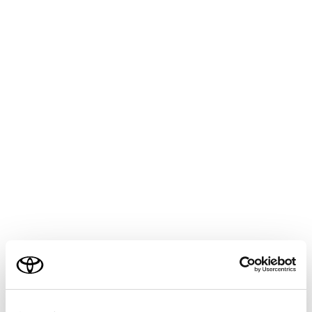
GRAN ACE
取扱説明書
マルチメディア
ETC の利用
道路事業者からのお願い
道路事業者からのお願い
メニュー
はじめに
乗車前のご注意
ご利用の条件
ETC カードの有効期限のご注意
当サイトには、全ての取扱説明書及び補足資料、正誤表等
が掲載されているわけではありません。