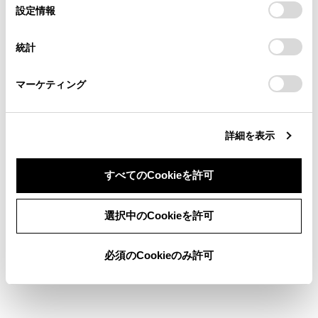
選
デバイスにすべてのCookie(クッキー)が保存されることに同
設定情報
る方は、当社のお客様相談窓口（0800-700-7700）までご
択
意したことになります。Cookie(クッキー)のオプトアウト、
連絡ください。
設定の変更、同意を撤回したりするにあたっては、当社の
統計
「
Cookie（クッキー）情報の取り扱いについて
お車に関するお問い合わせ・ご相談は
」をご覧くだ
さい。
https://toyota.jp/faq/?
マーケティング
site_domain=default#otoiawase
までお願いします。
詳細を表示
すべてのCookieを許可
同意しない
同意する
選択中のCookieを許可
必須のCookieのみ許可