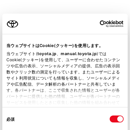
GRAN ACE
取扱説明書
ご利用の条件
当サイトには、全ての取扱説明書及び補足資料、正誤表等
が掲載されているわけではありません。
当ウェブサイトはCookie(クッキー)を使用します。
掲載している取扱説明書はお客様の年式に合致しない場合
当ウェブサイト(
toyota.jp
、
manual.toyota.jp
)では
があります。
Cookie(クッキー)を使用して、ユーザーに合わせたコンテン
ツや広告の表示、ソーシャルメディアの提供、広告の表示回
取扱説明書は、弊社が著作権その他の知的財産権を保有し
ブックマーク
あとで読む
数やクリック数の測定を行っています。またユーザーによる
ます。弊社の許可なく、取扱説明書の一部または全部を、
サイト利用状況についても情報を収集し、ソーシャルメディ
複製、複写、改変もしくは配信等することはできません。
アや広告配信、データ解析の各パートナーと共有していま
個人情報の取扱いについて
す。各パートナーは、ここで収集された情報とユーザーが各
当サイトの利用、または利用できなかったことにより万一
サイト利用について
パートナーに提供した他の情報、ユーザーが各パートナーの
損害が生じても、弊社は一切責任を負いません。
お問い合わせ
サービスを使用したときに収集した他の情報を組み合わせて
掲載内容は予告なく変更、またはサービスを中止すること
使用することがあります。当ウェブサイトの使用を続行する
©1995-2026 TOYOTA MOTOR CORPORATION. ALL RIGHTS RESERVED.
があります。
同
とCookie(クッキー)に同意したこととなります。
必須
意
当サイト（取扱説明書）では、利便性向上のためにお客様
の
「すべてのCookieを許可」をクリックすることで、お客様の
の閲覧履歴、検索履歴を保持しています。削除を希望され