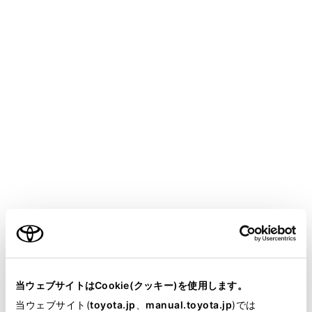
GRAN ACE
取扱説明書
マルチメディア
ETC の利用
ETC の操作
ETC2.0 ユニットの使い方
メニュー
ETC2.0 ユニットについて
ご利用の条件
ETC カードを挿入する
当サイトには、全ての取扱説明書及び補足資料、正誤表等
が掲載されているわけではありません。
ETC カードを抜く
当ウェブサイトはCookie(クッキー)を使用します。
掲載している取扱説明書はお客様の年式に合致しない場合
当ウェブサイト(
toyota.jp
、
manual.toyota.jp
)では