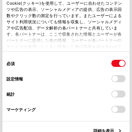
があります。
Cookie(クッキー)を使用して、ユーザーに合わせたコンテン
ETC ゲート（入口・出口／精算用）の通過に
ツや広告の表示、ソーシャルメディアの提供、広告の表示回
ついて
取扱説明書は、弊社が著作権その他の知的財産権を保有し
数やクリック数の測定を行っています。またユーザーによる
ます。弊社の許可なく、取扱説明書の一部または全部を、
サイト利用状況についても情報を収集し、ソーシャルメディ
複製、複写、改変もしくは配信等することはできません。
利用履歴を確認する
アや広告配信、データ解析の各パートナーと共有していま
す。各パートナーは、ここで収集された情報とユーザーが各
当サイトの利用、または利用できなかったことにより万一
パートナーに提供した他の情報、ユーザーが各パートナーの
損害が生じても、弊社は一切責任を負いません。
音量を調整する
サービスを使用したときに収集した他の情報を組み合わせて
掲載内容は予告なく変更、またはサービスを中止すること
使用することがあります。当ウェブサイトの使用を続行する
があります。
同
セットアップ情報を確認する
とCookie(クッキー)に同意したこととなります。
必須
意
当サイト（取扱説明書）では、利便性向上のためにお客様
の
「すべてのCookieを許可」をクリックすることで、お客様の
の閲覧履歴、検索履歴を保持しています。削除を希望され
選
デバイスにすべてのCookie(クッキー)が保存されることに同
設定情報
る方は、当社のお客様相談窓口（0800-700-7700）までご
択
意したことになります。Cookie(クッキー)のオプトアウト、
連絡ください。
設定の変更、同意を撤回したりするにあたっては、当社の
統計
「
Cookie（クッキー）情報の取り扱いについて
お車に関するお問い合わせ・ご相談は
」をご覧くだ
さい。
https://toyota.jp/faq/?
合わせて見られているページ
マーケティング
site_domain=default#otoiawase
までお願いします。
統一エラーコード一覧について
詳細を表示
ETC サービスについて