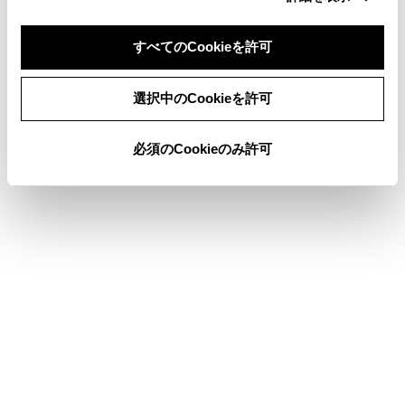
ETC 画面の操作
すべてのCookieを許可
同意しない
同意する
選択中のCookieを許可
このページは役に立ちましたか？
必須のCookieのみ許可
はい
いいえ
ブックマーク
あとで読む
個人情報の取扱いについて
サイト利用について