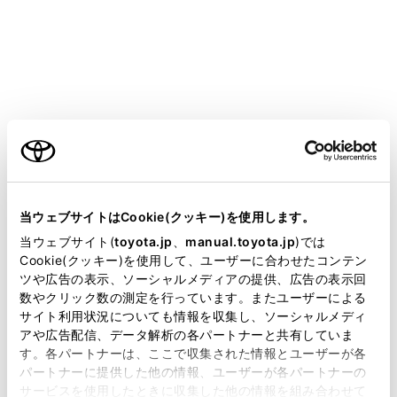
GRAN ACE
取扱説明書
マルチメディア
ETC の利用
ETC の操作
クリーニングについて
ご利用の条件
当サイトには、全ての取扱説明書及び補足資料、正誤表等
が掲載されているわけではありません。
当ウェブサイトはCookie(クッキー)を使用します。
掲載している取扱説明書はお客様の年式に合致しない場合
当ウェブサイト(
toyota.jp
、
manual.toyota.jp
)では
があります。
Cookie(クッキー)を使用して、ユーザーに合わせたコンテン
ETC ユニット内部のカード接点のクリーニン
ツや広告の表示、ソーシャルメディアの提供、広告の表示回
グ
取扱説明書は、弊社が著作権その他の知的財産権を保有し
数やクリック数の測定を行っています。またユーザーによる
ます。弊社の許可なく、取扱説明書の一部または全部を、
サイト利用状況についても情報を収集し、ソーシャルメディ
複製、複写、改変もしくは配信等することはできません。
アや広告配信、データ解析の各パートナーと共有していま
す。各パートナーは、ここで収集された情報とユーザーが各
当サイトの利用、または利用できなかったことにより万一
パートナーに提供した他の情報、ユーザーが各パートナーの
損害が生じても、弊社は一切責任を負いません。
サービスを使用したときに収集した他の情報を組み合わせて