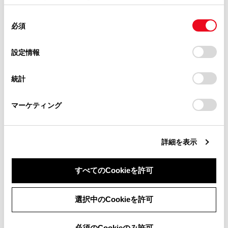
掲載内容は予告なく変更、またはサービスを中止すること
使用することがあります。当ウェブサイトの使用を続行する
があります。
合わせて見られているページ
同
とCookie(クッキー)に同意したこととなります。
必須
意
当サイト（取扱説明書）では、利便性向上のためにお客様
の
「すべてのCookieを許可」をクリックすることで、お客様の
ETC2.0 ユニットの使い方
の閲覧履歴、検索履歴を保持しています。削除を希望され
選
デバイスにすべてのCookie(クッキー)が保存されることに同
設定情報
る方は、当社のお客様相談窓口（0800-700-7700）までご
統一エラーコード一覧について
択
意したことになります。Cookie(クッキー)のオプトアウト、
連絡ください。
設定の変更、同意を撤回したりするにあたっては、当社の
ETC サービスについて
統計
「
Cookie（クッキー）情報の取り扱いについて
お車に関するお問い合わせ・ご相談は
」をご覧くだ
さい。
https://toyota.jp/faq/?
マーケティング
site_domain=default#otoiawase
までお願いします。
このページは役に立ちましたか？
詳細を表示
はい
いいえ
すべてのCookieを許可
同意しない
同意する
選択中のCookieを許可
必須のCookieのみ許可