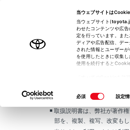
GRAN ACE
取扱説明書
当ウェブサイトはCooki
マルチメディア
当ウェブサイト(
toyota.
ホーム
わせたコンテンツや広告
マルチ
定を行っています。また
はじめに
ディアや広告配信、デー
された情報とユーザーが
安全・安心のために
を使用したときに収集し
走行に関する情報表示
使用を続行するとCook
ご利用の条件
運転する前に
「すべてのCookieを
運転
ー)が保存されることに同
室内装備・機能
当サイトには、全ての取扱説
更、同意を撤回したりす
同
必須
設定情
マルチメディア
て
」をご覧ください。
掲載している取扱説明書はお
意
お手入れのしかた
の
取扱説明書は、弊社が著作権
万一の場合には
選
部を、複製、複写、改変もし
択
車両情報