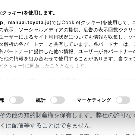
e(クッキー)を使用します。
基本操作
マルチメディアシステムの基本操作
jp
、
manual.toyota.jp
)ではCookie(クッキー)を使用して
の表示、ソーシャルメディアの提供、広告の表示回数やクリ
メディア画面の概要
ユーザーによるサイト利用状況についても情報を収集し、ソ
タ解析の各パートナーと共有しています。各パートナーは、
各パートナーに提供した他の情報、ユーザーが各パートナー
た他の情報を組み合わせて使用することがあります。当ウェ
ie(クッキー)に同意したこととなります。
許可」をクリックすることで、お客様のデバイスにすべてのCook
意したことになります。Cookie(クッキー)のオプトアウト
明書及び補足資料、正誤表等が掲載されているわ
るにあたっては、当社の「
Cookie（クッキー）情報の取り
報
統計
マーケティング
客様の年式に合致しない場合があります。
その他の知的財産権を保有します。弊社の許可な
くは配信等することはできません。