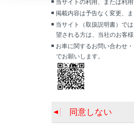
当サイトの利用、または利用
こんなときは
掲載内容は予告なく変更、ま
ブックマーク
当サイト（取扱説明書）では
あとで読む
メイン
望される方は、当社のお客様相談
アイコ
PDFで見る
お車に関するお問い合わせ・
マイク
車両
音声操
でお願いします。
マルチメディア
作を開
ステー
画面表示設定
時計や
個人情報の取扱いについて
サイト利用について
お問い合わせ
同意しない
合わせて見ら