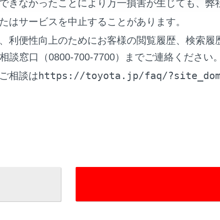
できなかったことにより万一損害が生じても、弊
たはサービスを中止することがあります。
、利便性向上のためにお客様の閲覧履歴、検索履
メニュー
窓口（0800-700-7700）までご連絡ください
ンを選択して画面に表示する機能を切りかえることができます
https://toyota.jp/faq/?site_do
ご相談は
ボタン
作画面が表示され、音声でナビゲーションやオーディオなどさ
始する
）
タスアイコン
各種通信状況などの情報アイコンが表示されます。（→
ステ
れているページ
このページ