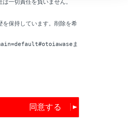
社は一切責任を負いません。
歴を保持しています。削除を希
。
。（→
メインメニュー
）
main=default#otoiawase
ま
まざまな機能を操作できます。（→
音声操
ータスアイコンの見方
）
同意する
は役に立ちましたか？