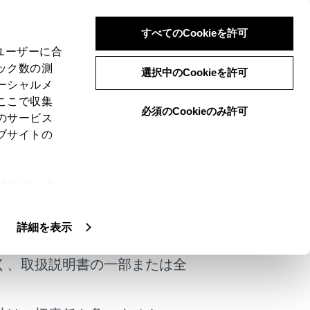
すべてのCookieを許可
、ユーザーに合
ック数の測
選択中のCookieを許可
ーシャルメ
ここで収集
必須のCookieのみ許可
のサービス
ブサイトの
ie(クッキ
、設定の変
けではありません。
扱いについ
詳細を表示
く、取扱説明書の一部または全