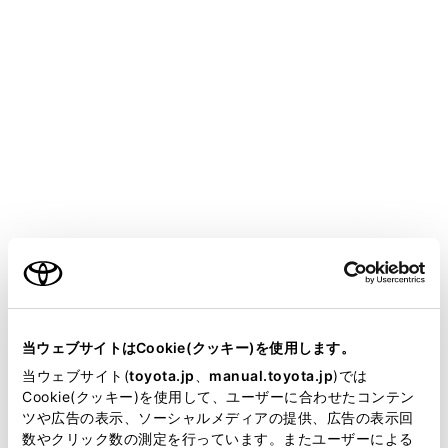
GRAN ACE
取扱説明書
安全・安心のために
盗難防止装置
エンジンイモビライザーシステ
ム
ご利用の条件
キーに信号発信機が内蔵してあり、あらかじめ登録され
たキー以外ではエンジンを始動できません。
当サイトには、全ての取扱説明書及び補足資料、正誤表等
車両から離れる場合は、車内にキーを残さないでくださ
が掲載されているわけではありません。
当ウェブサイトはCookie(クッキー)を使用します。
い。
掲載している取扱説明書はお客様の年式に合致しない場合
当ウェブサイト(
toyota.jp
、
manual.toyota.jp
)では
があります。
Cookie(クッキー)を使用して、ユーザーに合わせたコンテン
このシステムは車両盗難の防止に寄与する機能であり、
ツや広告の表示、ソーシャルメディアの提供、広告の表示回
取扱説明書は、弊社が著作権その他の知的財産権を保有し
すべての車両盗難に対する完全なセキュリティを保証す
数やクリック数の測定を行っています。またユーザーによる