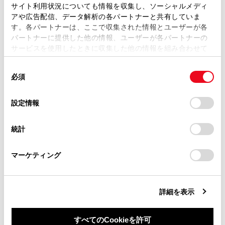
ます。弊社の許可なく、取扱説明書の一部または全部を、
るものではありません。
サイト利用状況についても情報を収集し、ソーシャルメディ
複製、複写、改変もしくは配信等することはできません。
アや広告配信、データ解析の各パートナーと共有していま
す。各パートナーは、ここで収集された情報とユーザーが各
当サイトの利用、または利用できなかったことにより万一
パートナーに提供した他の情報、ユーザーが各パートナーの
システムを作動させるには
損害が生じても、弊社は一切責任を負いません。
サービスを使用したときに収集した他の情報を組み合わせて
掲載内容は予告なく変更、またはサービスを中止すること
使用することがあります。当ウェブサイトの使用を続行する
があります。
同
とCookie(クッキー)に同意したこととなります。
必須
意
当サイト（取扱説明書）では、利便性向上のためにお客様
の
「すべてのCookieを許可」をクリックすることで、お客様の
の閲覧履歴、検索履歴を保持しています。削除を希望され
選
デバイスにすべてのCookie(クッキー)が保存されることに同
設定情報
る方は、当社のお客様相談窓口（0800-700-7700）までご
択
意したことになります。Cookie(クッキー)のオプトアウト、
連絡ください。
合わせて見られているページ
設定の変更、同意を撤回したりするにあたっては、当社の
統計
「
Cookie（クッキー）情報の取り扱いについて
お車に関するお問い合わせ・ご相談は
」をご覧くだ
さい。
https://toyota.jp/faq/?
チャイルドシート
マーケティング
site_domain=default#otoiawase
までお願いします。
SRS エアバッグ
オートアラーム
詳細を表示
すべてのCookieを許可