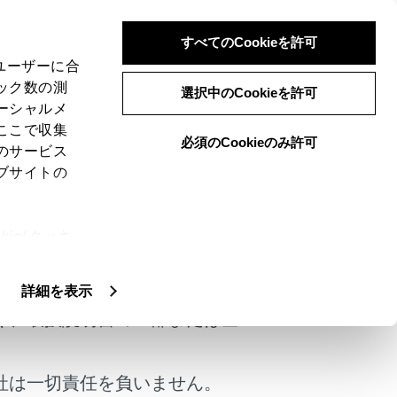
すべてのCookieを許可
、ユーザーに合
ック数の測
選択中のCookieを許可
ーシャルメ
ここで収集
必須のCookieのみ許可
のサービス
ブサイトの
交換してください。
ie(クッキ
けではありません。
、設定の変
扱いについ
詳細を表示
く、取扱説明書の一部または全
社は一切責任を負いません。