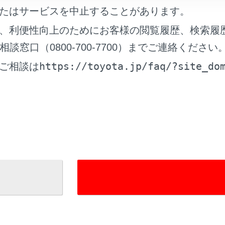
たはサービスを中止することがあります。
れているページ
このページ
、利便性向上のためにお客様の閲覧履歴、検索履
）の交換
窓口（0800-700-7700）までご連絡ください
池交換
https://toyota.jp/faq/?site_do
ご相談は
検・交換