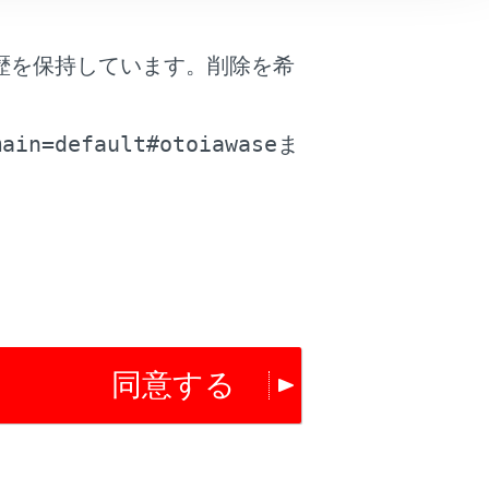
は役に立ちましたか？
歴を保持しています。削除を希
。
はい
いいえ
main=default#otoiawase
ま
同意する