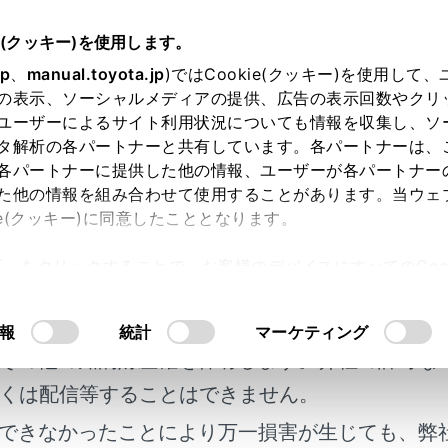
e(クッキー)を使用します。
簡単な点検・部品交換
jp
、
manual.toyota.jp
)ではCookie(クッキー)を使用して
の表示、ソーシャルメディアの提供、広告の表示回数やクリ
ンフィルターの交換
ユーザーによるサイト利用状況についても情報を収集し、ソ
タ解析の各パートナーと共有しています。各パートナーは、
各パートナーに提供した他の情報、ユーザーが各パートナー
た他の情報を組み合わせて使用することがあります。当ウェ
ie(クッキー)に同意したこととなります。
快適にお使いいただくために、エアコンフィルターを定期的に
許可」をクリックすることで、お客様のデバイスにすべてのCook
明書及び補足資料、正誤表等が掲載されているわ
意したことになります。Cookie(クッキー)のオプトアウト
るにあたっては、当社の「
Cookie（クッキー）情報の取り
には
客様の年式に合致しない場合があります。
報
統計
マーケティング
その他の知的財産権を保有します。弊社の許可な
くは配信等することはできません。
できなかったことにより万一損害が生じても、弊