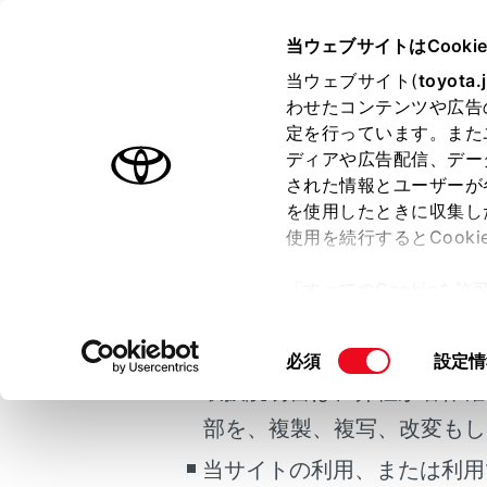
GR 86
取扱説明書
当ウェブサイトはCooki
お手入れのしかた
当ウェブサイト(
toyota.
ホーム
わせたコンテンツや広告
エアコ
定を行っています。また
はじめに
ディアや広告配信、デー
された情報とユーザーが
安全・安心のために
を使用したときに収集し
ご利用の条件
走行に関する情報表示
使用を続行するとCook
運転する前に
エアコンを
「すべてのCookieを
運転
当サイトには、全ての取扱説
ー)が保存されることに同
室内装備・機能
更、同意を撤回したりす
交換する
掲載している取扱説明書はお
同
必須
設定情
お手入れのしかた
て
」をご覧ください。
意
取扱説明書は、弊社が著作権
万一の場合には
の
部を、複製、複写、改変もし
車両情報
選
択
当サイトの利用、または利用
こんなときは