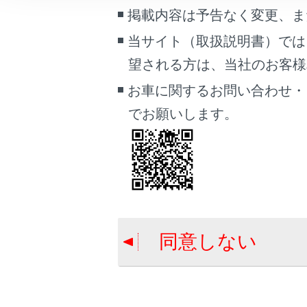
掲載内容は予告なく変更、ま
合わせて見ら
ブックマーク
当サイト（取扱説明書）では
電球（バルブ
あとで読む
望される方は、当社のお客様相談
電子キーの電
PDFで見る
お車に関するお問い合わせ・
ヒューズの点
車両
でお願いします。
画面表示設定
個人情報の取扱いについて
サイト利用について
お問い合わせ
同意しない