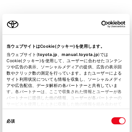
GR 86
取扱説明書
ご利用の条件
当サイトには、全ての取扱説明書及び補足資料、正誤表等
ビジュアル検索
さくいん検索
よくある
が掲載されているわけではありません。
当ウェブサイトはCookie(クッキー)を使用します。
お問い合わせ
掲載している取扱説明書はお客様の年式に合致しない場合
当ウェブサイト(
toyota.jp
、
manual.toyota.jp
)では
があります。
Cookie(クッキー)を使用して、ユーザーに合わせたコンテン
緊急対応一覧
警告灯/表示灯一覧
ツや広告の表示、ソーシャルメディアの提供、広告の表示回
取扱説明書は、弊社が著作権その他の知的財産権を保有し
数やクリック数の測定を行っています。またユーザーによる
ます。弊社の許可なく、取扱説明書の一部または全部を、
サイト利用状況についても情報を収集し、ソーシャルメディ
複製、複写、改変もしくは配信等することはできません。
アや広告配信、データ解析の各パートナーと共有していま
閲覧履歴
す。各パートナーは、ここで収集された情報とユーザーが各
当サイトの利用、または利用できなかったことにより万一
パートナーに提供した他の情報、ユーザーが各パートナーの
損害が生じても、弊社は一切責任を負いません。
サービスを使用したときに収集した他の情報を組み合わせて
履歴がありません
掲載内容は予告なく変更、またはサービスを中止すること
使用することがあります。当ウェブサイトの使用を続行する
があります。
同
とCookie(クッキー)に同意したこととなります。
必須
意
当サイト（取扱説明書）では、利便性向上のためにお客様
の
「すべてのCookieを許可」をクリックすることで、お客様の
の閲覧履歴、検索履歴を保持しています。削除を希望され