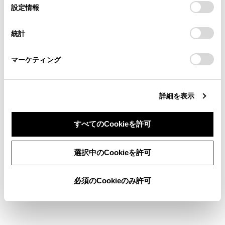
選
デバイスにすべてのCookie(クッキー)が保存されることに同
設定情報
る方は、当社のお客様相談窓口（0800-700-7700）までご
択
検索履歴
意したことになります。Cookie(クッキー)のオプトアウト、
連絡ください。
設定の変更、同意を撤回したりするにあたっては、当社の
統計
「
Cookie（クッキー）情報の取り扱いについて
お車に関するお問い合わせ・ご相談は
」をご覧くだ
履歴がありません
さい。
https://toyota.jp/faq/?
マーケティング
site_domain=default#otoiawase
までお願いします。
詳細を表示
ブックマーク
あとで読む
すべてのCookieを許可
個人情報の取扱いについて
同意しない
同意する
サイト利用について
選択中のCookieを許可
お問い合わせ
©1995-2026 TOYOTA MOTOR CORPORATION. ALL RIGHTS RESERVED.
必須のCookieのみ許可