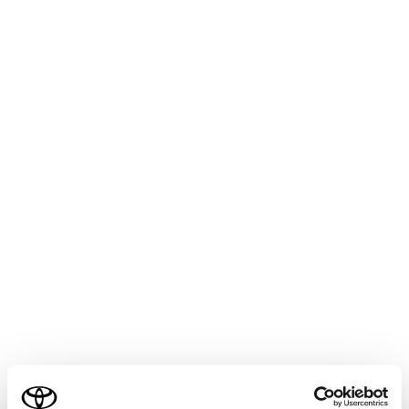
メインメニューの
[‍
‍]
を選択します。
後席ディスプレイの
[‍SOURCE‍]
を長押しします。
リヤマルチオペレーションパネルのオーディオ操
作画面で、
[‍メニュー‍]
>
[‍
‍]
の順に選択しま
す。
[‍後席-HDMI‍]
を選択します。
各項目を設定します。
[‍HDMI機器制御‍]
ご利用の条件
リヤシートエンターテインメントシステムによる