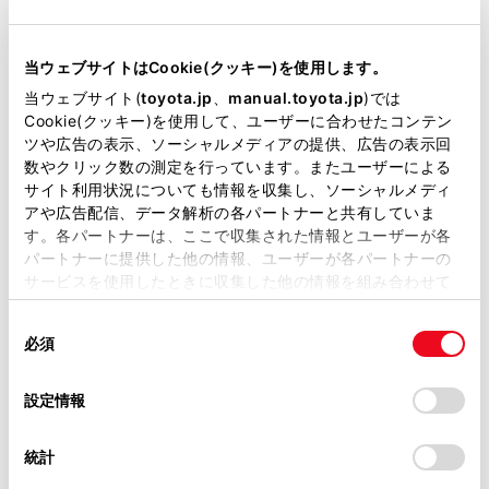
HDMI機器の操作のON/OFFを切りかえることがで
当サイトには、全ての取扱説明書及び補足資料、正誤表等
きます。ONにすると、HDMI機器をリヤシートエ
が掲載されているわけではありません。
ンターテインメントシステム側で操作できるように
当ウェブサイトはCookie(クッキー)を使用します。
なります。
掲載している取扱説明書はお客様の年式に合致しない場合
当ウェブサイト(
toyota.jp
、
manual.toyota.jp
)では
があります。
Cookie(クッキー)を使用して、ユーザーに合わせたコンテン
[‍電源オン連動‍]
ツや広告の表示、ソーシャルメディアの提供、広告の表示回
取扱説明書は、弊社が著作権その他の知的財産権を保有し
数やクリック数の測定を行っています。またユーザーによる
ONにすると、HDMI 機器の電源をONにしたとき
ます。弊社の許可なく、取扱説明書の一部または全部を、
サイト利用状況についても情報を収集し、ソーシャルメディ
に、自動的にリヤシートエンターテインメントシス
複製、複写、改変もしくは配信等することはできません。
アや広告配信、データ解析の各パートナーと共有していま
テムの電源がONになり、ソースが
[‍後席-HDMI‍]
に切
す。各パートナーは、ここで収集された情報とユーザーが各
当サイトの利用、または利用できなかったことにより万一
りかわります。
パートナーに提供した他の情報、ユーザーが各パートナーの
損害が生じても、弊社は一切責任を負いません。
サービスを使用したときに収集した他の情報を組み合わせて
[‍電源オフ連動‍]
掲載内容は予告なく変更、またはサービスを中止すること
使用することがあります。当ウェブサイトの使用を続行する
があります。
同
とCookie(クッキー)に同意したこととなります。
リヤシートエンターテインメントシステムのソース
必須
意
切りかえとHDMI機器の電源OFFを連動させること
当サイト（取扱説明書）では、利便性向上のためにお客様
の
「すべてのCookieを許可」をクリックすることで、お客様の
の閲覧履歴、検索履歴を保持しています。削除を希望され
ができます。ONにすると、リヤシートエンターテ
選
デバイスにすべてのCookie(クッキー)が保存されることに同
設定情報
る方は、当社のお客様相談窓口（0800-700-7700）までご
インメントシステムのソースを
[‍後席-HDMI‍]
から別
択
意したことになります。Cookie(クッキー)のオプトアウト、
連絡ください。
のソースへ切りかえたときに、HDMI機器の電源が
設定の変更、同意を撤回したりするにあたっては、当社の
統計
自動的にOFFになります。
「
Cookie（クッキー）情報の取り扱いについて
お車に関するお問い合わせ・ご相談は
」をご覧くだ
さい。
https://toyota.jp/faq/?