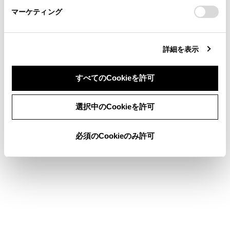
[‍オーバースキャン‍]
マーケティング
site_domain=default#otoiawase
までお願いします。
オーバースキャン機能のON/OFFを切りかえること
ができます。ONにすると、映像の端に発生する映
詳細を表示
像の乱れやゆがみを隠して表示します。（一部映像
が見切れてしまう場合があります)
左右のディスプレイで別々に設定できます。
すべてのCookieを許可
[‍設定の初期化‍]
同意しない
同意する
選択中のCookieを許可
設定をリセットします。
必須のCookieのみ許可
関連リンク
リヤシートエンターテインメントシステムのソースを変
更する