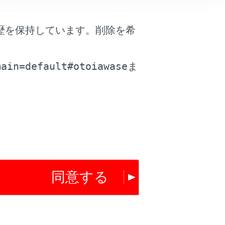
は役に立ちましたか？
歴を保持しています。削除を希
。
はい
いいえ
main=default#otoiawase
ま
同意する