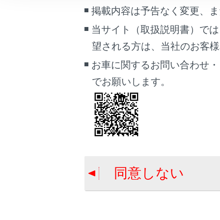
車両情報
掲載内容は予告なく変更、ま
合わせて見ら
こんなときは
当サイト（取扱説明書）では
Toyota Safety 
望される方は、当社のお客様相談
ドライブモー
ブックマーク
あとで読む
お車に関するお問い合わせ・
LTA（レーン
でお願いします。
PDFで見る
車両
マルチメディア
画面表示設定
個人情報の取扱いについて
同意しない
サイト利用について
お問い合わせ