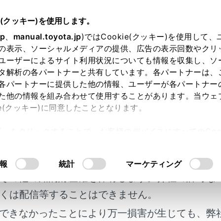
e(クッキー)を使用します。
つけ方・ワイパーの使い方
jp
、
manual.toyota.jp
)ではCookie(クッキー)を使用して
の表示、ソーシャルメディアの提供、広告の表示回数やクリ
ォグランプスイッチ
ユーザーによるサイト利用状況についても情報を収集し、ソ
タ解析の各パートナーと共有しています。各パートナーは、
各パートナーに提供した他の情報、ユーザーが各パートナー
た他の情報を組み合わせて使用することがあります。当ウェ
ie(クッキー)に同意したこととなります。
の悪天候下で後続車に自車の存在を知らせることができます。
許可」をクリックすることで、お客様のデバイスにすべてのCook
明書及び補足資料、正誤表等が掲載されているわ
意したことになります。Cookie(クッキー)のオプトアウト
るにあたっては、当社の「
Cookie（クッキー）情報の取り
かた
客様の年式に合致しない場合があります。
報
統計
マーケティング
その他の知的財産権を保有します。弊社の許可な
くは配信等することはできません。
できなかったことにより万一損害が生じても、弊