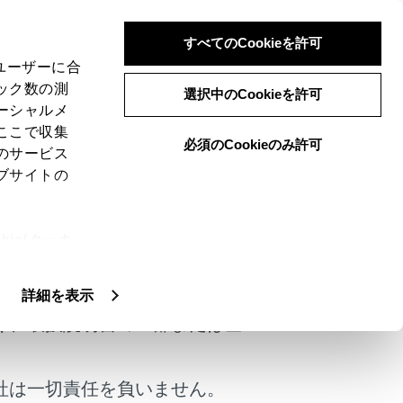
すべてのCookieを許可
、ユーザーに合
ック数の測
選択中のCookieを許可
ーシャルメ
ここで収集
必須のCookieのみ許可
のサービス
ブサイトの
ie(クッキ
けではありません。
、設定の変
扱いについ
詳細を表示
く、取扱説明書の一部または全
社は一切責任を負いません。