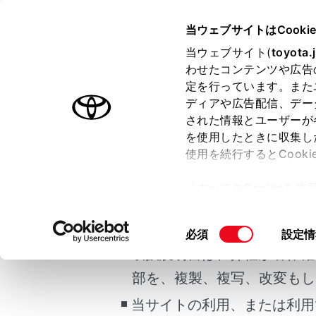
CENTURY
取扱説明書
当ウェブサイトはCooki
運転
ランプの
当ウェブサイト(
toyota.
ホーム
わせたコンテンツや広告
リヤフ
定を行っています。また
はじめに
ディアや広告配信、デー
された情報とユーザーが
安全・安心のために
を使用したときに収集し
ご利用の条件
プラグインハイブリッドシステム
使用を続行するとCook
走行に関する情報表示
雨や霧など
「すべてのCookieを
運転する前に
当サイトには、全ての取扱説
ー)が保存されることに同
運転
更、同意を撤回したりす
操作のし
掲載している取扱説明書はお
同
必須
設定情
室内装備・機能
て
」をご覧ください。
意
取扱説明書は、弊社が著作権
マルチメディア
の
部を、複製、複写、改変もし
お手入れのしかた
選
択
当サイトの利用、または利用
万一の場合には