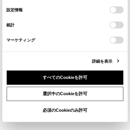
の
「すべてのCookieを許可」をクリックすることで、お客様の
の閲覧履歴、検索履歴を保持しています。削除を希望され
たり、運転装置を動かして、思わぬ事故につな
選
デバイスにすべてのCookie(クッキー)が保存されることに同
設定情報
る方は、当社のお客様相談窓口（0800-700-7700）までご
がるおそれがあり危険です。
択
意したことになります。Cookie(クッキー)のオプトアウト、
連絡ください。
設定の変更、同意を撤回したりするにあたっては、当社の
統計
車にお子さまを乗せる場合は、お子さまの安全
「
Cookie（クッキー）情報の取り扱いについて
お車に関するお問い合わせ・ご相談は
」をご覧くだ
さい。
https://toyota.jp/faq/?
を確保するための注意事項やチャイルドシート
マーケティング
site_domain=default#otoiawase
までお願いします。
の取り付け方などをまとめた、
チャイルドシ
ート
を参照してください。
詳細を表示
すべてのCookieを許可
同意しない
同意する
選択中のCookieを許可
合わせて見られているページ
必須のCookieのみ許可
オートアラーム
SRSエアバッグ