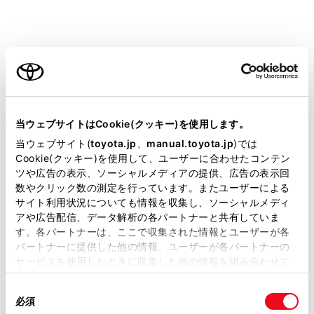
したりしないように、チャイルドプロテクター
（→
チャイルドプロテクター
）・ウインドウロック
スイッチ（→
誤操作を防止するには（ウインドウロ
ご利用の条件
ックスイッチ）
）をご使用ください。
小さなお子さまには、パワーウインドウ・ボンネッ
当サイトには、全ての取扱説明書及び補足資料、正誤表等
ト・バックドアやシートなど、体を挟まれるおそれが
が掲載されているわけではありません。
ある装備類を操作させないでください。
当ウェブサイトはCookie(クッキー)を使用します。
掲載している取扱説明書はお客様の年式に合致しない場合
当ウェブサイト(
toyota.jp
、
manual.toyota.jp
)では
があります。
Cookie(クッキー)を使用して、ユーザーに合わせたコンテン
警告
ツや広告の表示、ソーシャルメディアの提供、広告の表示回
取扱説明書は、弊社が著作権その他の知的財産権を保有し
数やクリック数の測定を行っています。またユーザーによる
ます。弊社の許可なく、取扱説明書の一部または全部を、
お子さまを乗せるときは
サイト利用状況についても情報を収集し、ソーシャルメディ
複製、複写、改変もしくは配信等することはできません。
アや広告配信、データ解析の各パートナーと共有していま
お子さまを車の中に残したままにしないでくだ
す。各パートナーは、ここで収集された情報とユーザーが各
当サイトの利用、または利用できなかったことにより万一
さい。車内が高温になって熱射病や脱水症状に
パートナーに提供した他の情報、ユーザーが各パートナーの
損害が生じても、弊社は一切責任を負いません。
なり、重大な健康障害におよぶか、最悪の場合
サービスを使用したときに収集した他の情報を組み合わせて
掲載内容は予告なく変更、またはサービスを中止すること
使用することがあります。当ウェブサイトの使用を続行する
死亡につながるおそれがあります。
があります。
同
とCookie(クッキー)に同意したこととなります。
また、お子さまが車内の装置を操作し、ドアガ
必須
意
当サイト（取扱説明書）では、利便性向上のためにお客様
ラスなどに挟まれたり、発炎筒などでやけどし