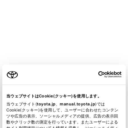
CENTURY
取扱説明書
お手入れのしかた
簡単な点検・部品交換
タイヤの交換
メニュー
ご利用の条件
ご自身でタイヤを交換するときは、工具とジャッキをご
準備ください。
ご自身でのタイヤの交換に不安がある場合は、トヨタ販
当サイトには、全ての取扱説明書及び補足資料、正誤表等
売店にご相談ください。
が掲載されているわけではありません。
当ウェブサイトはCookie(クッキー)を使用します。
掲載している取扱説明書はお客様の年式に合致しない場合
当ウェブサイト(
toyota.jp
、
manual.toyota.jp
)では
があります。
Cookie(クッキー)を使用して、ユーザーに合わせたコンテン
ジャッキで車体を持ち上げる前に
ツや広告の表示、ソーシャルメディアの提供、広告の表示回
取扱説明書は、弊社が著作権その他の知的財産権を保有し
数やクリック数の測定を行っています。またユーザーによる
ます。弊社の許可なく、取扱説明書の一部または全部を、
タイヤの取りはずし
サイト利用状況についても情報を収集し、ソーシャルメディ