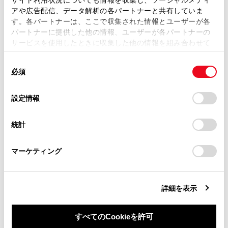
複製、複写、改変もしくは配信等することはできません。
アや広告配信、データ解析の各パートナーと共有していま
す。各パートナーは、ここで収集された情報とユーザーが各
当サイトの利用、または利用できなかったことにより万一
タイヤの取り付け
パートナーに提供した他の情報、ユーザーが各パートナーの
損害が生じても、弊社は一切責任を負いません。
サービスを使用したときに収集した他の情報を組み合わせて
掲載内容は予告なく変更、またはサービスを中止すること
使用することがあります。当ウェブサイトの使用を続行する
があります。
同
とCookie(クッキー)に同意したこととなります。
必須
意
当サイト（取扱説明書）では、利便性向上のためにお客様
の
「すべてのCookieを許可」をクリックすることで、お客様の
の閲覧履歴、検索履歴を保持しています。削除を希望され
選
デバイスにすべてのCookie(クッキー)が保存されることに同
設定情報
る方は、当社のお客様相談窓口（0800-700-7700）までご
択
意したことになります。Cookie(クッキー)のオプトアウト、
合わせて見られているページ
連絡ください。
設定の変更、同意を撤回したりするにあたっては、当社の
統計
「
Cookie（クッキー）情報の取り扱いについて
お車に関するお問い合わせ・ご相談は
」をご覧くだ
タイヤについて
さい。
https://toyota.jp/faq/?
マーケティング
site_domain=default#otoiawase
までお願いします。
ヒューズの点検・交換
電子キーの電池交換
詳細を表示
すべてのCookieを許可
このページは役に立ちましたか？