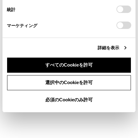
連絡ください。
安心降車アシストのON／OFFを切りかえる
設定の変更、同意を撤回したりするにあたっては、当社の
統計
「
Cookie（クッキー）情報の取り扱いについて
お車に関するお問い合わせ・ご相談は
」をご覧くだ
さい。
https://toyota.jp/faq/?
安心降車アシストの作動
マーケティング
site_domain=default#otoiawase
までお願いします。
詳細を表示
すべてのCookieを許可
合わせて見られているページ
同意しない
同意する
選択中のCookieを許可
Toyota Safety Sense
LTA（レーントレーシングアシスト）
必須のCookieのみ許可
ドライブモードセレクトスイッチ