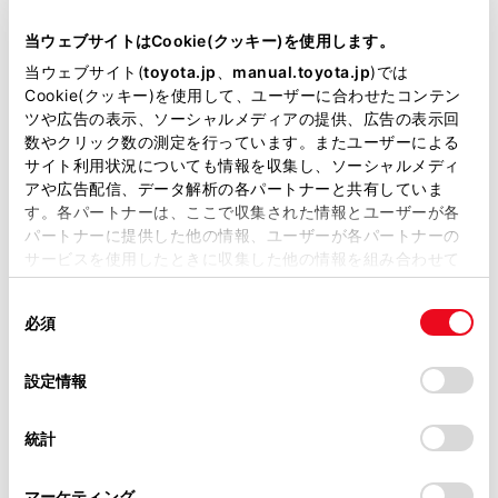
当サイトには、全ての取扱説明書及び補足資料、正誤表等
が掲載されているわけではありません。
当ウェブサイトはCookie(クッキー)を使用します。
掲載している取扱説明書はお客様の年式に合致しない場合
当ウェブサイト(
toyota.jp
、
manual.toyota.jp
)では
があります。
Cookie(クッキー)を使用して、ユーザーに合わせたコンテン
ツや広告の表示、ソーシャルメディアの提供、広告の表示回
取扱説明書は、弊社が著作権その他の知的財産権を保有し
数やクリック数の測定を行っています。またユーザーによる
ます。弊社の許可なく、取扱説明書の一部または全部を、
サイト利用状況についても情報を収集し、ソーシャルメディ
複製、複写、改変もしくは配信等することはできません。
アや広告配信、データ解析の各パートナーと共有していま
アプリケーションにタッチすることで、Android
す。各パートナーは、ここで収集された情報とユーザーが各
当サイトの利用、または利用できなかったことにより万一
パートナーに提供した他の情報、ユーザーが各パートナーの
Autoでサポートされているアプリケーションを使用
損害が生じても、弊社は一切責任を負いません。
サービスを使用したときに収集した他の情報を組み合わせて
できます。
掲載内容は予告なく変更、またはサービスを中止すること
使用することがあります。当ウェブサイトの使用を続行する
があります。
同
[‍
‍]
とCookie(クッキー)に同意したこととなります。
必須
意
マルチメディアシステムの画面を表示します。
当サイト（取扱説明書）では、利便性向上のためにお客様
の
「すべてのCookieを許可」をクリックすることで、お客様の
の閲覧履歴、検索履歴を保持しています。削除を希望され
選
再度、Android Autoのホーム画面を表示する場合
デバイスにすべてのCookie(クッキー)が保存されることに同
設定情報
る方は、当社のお客様相談窓口（0800-700-7700）までご
択
意したことになります。Cookie(クッキー)のオプトアウト、
は、メインメニューの
[‍
‍]
にタッチします。
連絡ください。
設定の変更、同意を撤回したりするにあたっては、当社の
統計
[‍
‍]
「
Cookie（クッキー）情報の取り扱いについて
お車に関するお問い合わせ・ご相談は
」をご覧くだ
さい。
https://toyota.jp/faq/?
Google Assistant
‍™
を起動します。
マーケティング
site_domain=default#otoiawase
までお願いします。