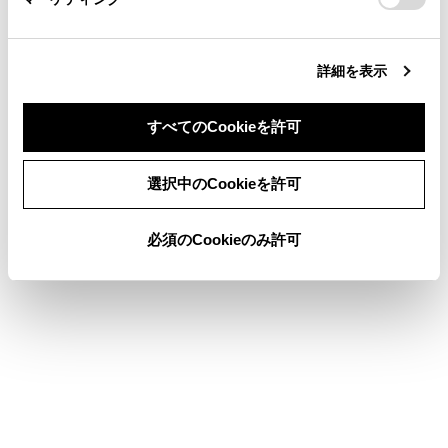
知識
詳細を表示
Android Autoが接続されているときは、ステア
リングの
[‍
‍]
スイッチを押し続けると
Google
すべてのCookieを許可
Assistant
‍™
を開始します。中止するには、ス
テアリングの
[‍
‍]
スイッチを短く押します。
同意しない
同意する
選択中のCookieを許可
関連リンク
必須のCookieのみ許可
USB機器を接続する
Bluetooth機器を設定する