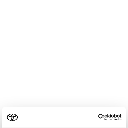
接続するスマートフォンによっては、もとの画面
に戻るまでに約3〜6秒かかることがあります。
失敗画面が表示されたときは、画面の案内に従っ
て操作してください。
スマートフォンの画面に案内が表示された場合
は、スマートフォンの案内に従って操作してくだ
さい。
Android Autoのホーム画面が表示されなかった場
合は、以下をご確認ください。
メインメニューの
[‍
‍]
をタッチしてくださ
い。
メインメニューに
[‍
‍]
が表示されていない場
合は、Android Autoを使用するスマートフォン
ご利用の条件
を選択し、
[‍Android Auto‍]
をONにします。
Android Autoを操作します。