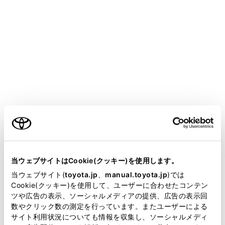
CENTURY
取扱説明書
ETC の利用
ご利用の条件
ETC2.0を利用するには
ETCのサービス概要
当サイトには、全ての取扱説明書及び補足資料、正誤表等
ETC の操作
が掲載されているわけではありません。
当ウェブサイトはCookie(クッキー)を使用します。
ETCの情報表示
掲載している取扱説明書はお客様の年式に合致しない場合
当ウェブサイト(
toyota.jp
、
manual.toyota.jp
)では
エラーコードについて
があります。
Cookie(クッキー)を使用して、ユーザーに合わせたコンテン
ツや広告の表示、ソーシャルメディアの提供、広告の表示回
道路事業者からのお願い
取扱説明書は、弊社が著作権その他の知的財産権を保有し
数やクリック数の測定を行っています。またユーザーによる
ます。弊社の許可なく、取扱説明書の一部または全部を、
お問合せ先一覧
サイト利用状況についても情報を収集し、ソーシャルメディ
複製、複写、改変もしくは配信等することはできません。