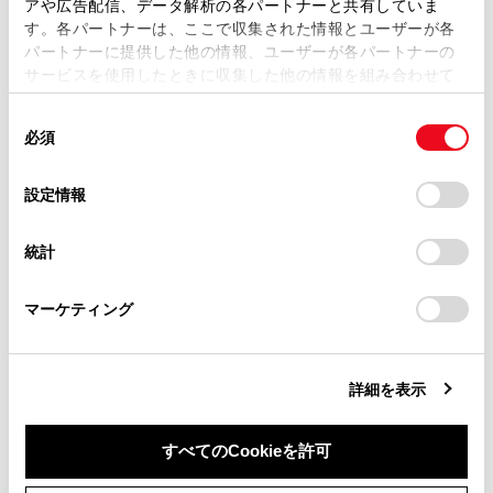
アや広告配信、データ解析の各パートナーと共有していま
す。各パートナーは、ここで収集された情報とユーザーが各
当サイトの利用、または利用できなかったことにより万一
パートナーに提供した他の情報、ユーザーが各パートナーの
損害が生じても、弊社は一切責任を負いません。
サービスを使用したときに収集した他の情報を組み合わせて
掲載内容は予告なく変更、またはサービスを中止すること
使用することがあります。当ウェブサイトの使用を続行する
があります。
同
とCookie(クッキー)に同意したこととなります。
必須
意
当サイト（取扱説明書）では、利便性向上のためにお客様
の
「すべてのCookieを許可」をクリックすることで、お客様の
の閲覧履歴、検索履歴を保持しています。削除を希望され
選
デバイスにすべてのCookie(クッキー)が保存されることに同
設定情報
る方は、当社のお客様相談窓口（0800-700-7700）までご
合わせて見られているページ
択
意したことになります。Cookie(クッキー)のオプトアウト、
連絡ください。
設定の変更、同意を撤回したりするにあたっては、当社の
統計
ETC2.0ユニットの使い方
「
Cookie（クッキー）情報の取り扱いについて
お車に関するお問い合わせ・ご相談は
」をご覧くだ
さい。
https://toyota.jp/faq/?
道路事業者からのお願い
マーケティング
site_domain=default#otoiawase
までお願いします。
お問合せ先一覧
詳細を表示
このページは役に立ちましたか？
すべてのCookieを許可