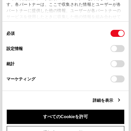
す。各パートナーは、ここで収集された情報とユーザーが各
当サイトの利用、または利用できなかったことにより万一
パートナーに提供した他の情報、ユーザーが各パートナーの
損害が生じても、弊社は一切責任を負いません。
サービスを使用したときに収集した他の情報を組み合わせて
掲載内容は予告なく変更、またはサービスを中止すること
使用することがあります。当ウェブサイトの使用を続行する
があります。
同
とCookie(クッキー)に同意したこととなります。
必須
意
当サイト（取扱説明書）では、利便性向上のためにお客様
の
「すべてのCookieを許可」をクリックすることで、お客様の
の閲覧履歴、検索履歴を保持しています。削除を希望され
合わせて見られているページ
選
デバイスにすべてのCookie(クッキー)が保存されることに同
設定情報
る方は、当社のお客様相談窓口（0800-700-7700）までご
択
意したことになります。Cookie(クッキー)のオプトアウト、
連絡ください。
設定の変更、同意を撤回したりするにあたっては、当社の
走行支援の設定
統計
「
Cookie（クッキー）情報の取り扱いについて
お車に関するお問い合わせ・ご相談は
」をご覧くだ
その他設定
さい。
https://toyota.jp/faq/?
マーケティング
site_domain=default#otoiawase
までお願いします。
ドライバーを登録する
詳細を表示
このページは役に立ちましたか？
すべてのCookieを許可
同意しない
同意する
はい
いいえ