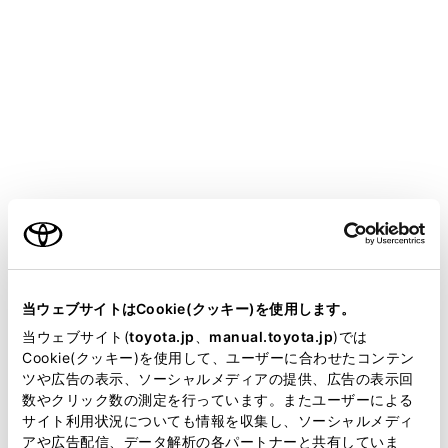
CENTURY
取扱説明書
マルチメディア
各種設定および登録
ナビゲーション設定
ナビゲーション設定
ご利用の条件
ナビゲーションの設定
当サイトには、全ての取扱説明書及び補足資料、正誤表等
地図表示設定をする
が掲載されているわけではありません。
当ウェブサイトはCookie(クッキー)を使用します。
ルート設定をする
掲載している取扱説明書はお客様の年式に合致しない場合
当ウェブサイト(
toyota.jp
、
manual.toyota.jp
)では
案内設定
があります。
Cookie(クッキー)を使用して、ユーザーに合わせたコンテン
その他設定
ツや広告の表示、ソーシャルメディアの提供、広告の表示回
取扱説明書は、弊社が著作権その他の知的財産権を保有し
数やクリック数の測定を行っています。またユーザーによる
走行支援の設定
ます。弊社の許可なく、取扱説明書の一部または全部を、
サイト利用状況についても情報を収集し、ソーシャルメディ
複製、複写、改変もしくは配信等することはできません。
アや広告配信、データ解析の各パートナーと共有していま