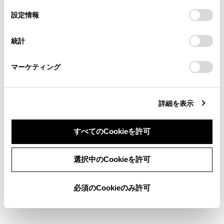
の
「すべてのCookieを許可」をクリックすることで、お客様の
の閲覧履歴、検索履歴を保持しています。削除を希望され
選
デバイスにすべてのCookie(クッキー)が保存されることに同
設定情報
る方は、当社のお客様相談窓口（0800-700-7700）までご
択
意したことになります。Cookie(クッキー)のオプトアウト、
知識
連絡ください。
設定の変更、同意を撤回したりするにあたっては、当社の
統計
「
Cookie（クッキー）情報の取り扱いについて
お車に関するお問い合わせ・ご相談は
」をご覧くだ
さい。
一部の機能において、長押し（画面にタッチし
https://toyota.jp/faq/?
マーケティング
site_domain=default#otoiawase
までお願いします。
続ける）やダブルタップ（画面に素早く2回タ
ッチする）が必要な操作があります。
画面をタッチするときの感度レベルを変更でき
詳細を表示
ます。
画面のボタンにタッチしたときの応答音出力の
すべてのCookieを許可
有無を変更できます。
フリック操作は、標高の高い場所ではスムーズ
同意しない
同意する
選択中のCookieを許可
に操作できないことがあります。
走行中は操作が制限されます。
必須のCookieのみ許可
関連リンク