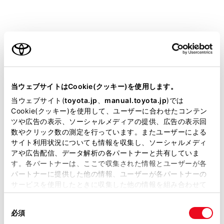
画面を大きくスクロールできます。
ご利用の条件
当サイトには、全ての取扱説明書及び補足資料、正誤表等
が掲載されているわけではありません。
当ウェブサイトはCookie(クッキー)を使用します。
掲載している取扱説明書はお客様の年式に合致しない場合
当ウェブサイト(
toyota.jp
、
manual.toyota.jp
)では
ピンチイン／ピンチアウト
があります。
Cookie(クッキー)を使用して、ユーザーに合わせたコンテン
ツや広告の表示、ソーシャルメディアの提供、広告の表示回
取扱説明書は、弊社が著作権その他の知的財産権を保有し
画面にふれた2本の指を広げたり近づけたりします。地
数やクリック数の測定を行っています。またユーザーによる
ます。弊社の許可なく、取扱説明書の一部または全部を、
図の拡大や縮小を行うことができます。
サイト利用状況についても情報を収集し、ソーシャルメディ
複製、複写、改変もしくは配信等することはできません。
アや広告配信、データ解析の各パートナーと共有していま
す。各パートナーは、ここで収集された情報とユーザーが各
当サイトの利用、または利用できなかったことにより万一
パートナーに提供した他の情報、ユーザーが各パートナーの
損害が生じても、弊社は一切責任を負いません。
サービスを使用したときに収集した他の情報を組み合わせて
掲載内容は予告なく変更、またはサービスを中止すること
使用することがあります。当ウェブサイトの使用を続行する
があります。
同
とCookie(クッキー)に同意したこととなります。
必須
意
当サイト（取扱説明書）では、利便性向上のためにお客様