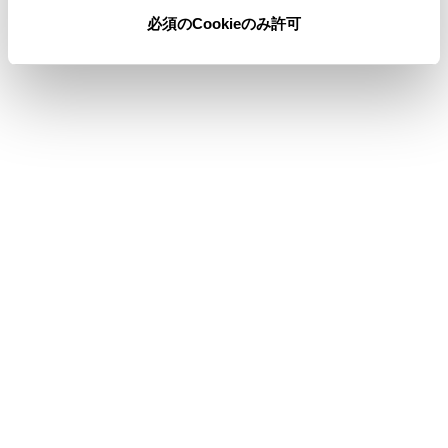
必須のCookieのみ許可
UB：手動録画の後方カメラ
EF：イベント録画の前方カメラ
EB：イベント録画の後方カメラ
PF：駐車時イベント録画の前方カメラ
PB：駐車時イベント録画の後方カメラ
関連リンク
USB機器を接続する
ドライブレコーダーアプリ