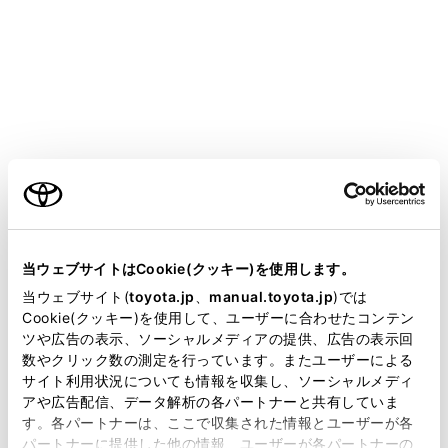
ンがインストールされている必要があります。
[‍OK‍]
にタッチします。
知識
データ転送中にUSB メモリーを抜かないで
ください。USB メモリーが破損し、映像を
ご利用の条件
録画できなくなったり、録画映像ファイル
が破損や消失するおそれがあります。
当サイトには、全ての取扱説明書及び補足資料、正誤表等
データ転送中に接続エラー等により転送が
が掲載されているわけではありません。
当ウェブサイトはCookie(クッキー)を使用します。
キャンセルされた場合、転送中及び転送予
掲載している取扱説明書はお客様の年式に合致しない場合
当ウェブサイト(
toyota.jp
、
manual.toyota.jp
)では
定のファイル転送は中止されます。
があります。
Cookie(クッキー)を使用して、ユーザーに合わせたコンテン
ツや広告の表示、ソーシャルメディアの提供、広告の表示回
USB メモリーの容量に空きがないとデータ
取扱説明書は、弊社が著作権その他の知的財産権を保有し
数やクリック数の測定を行っています。またユーザーによる
を転送できません。容量に余裕があるUSB
ます。弊社の許可なく、取扱説明書の一部または全部を、
サイト利用状況についても情報を収集し、ソーシャルメディ
メモリーをご使用ください。
複製、複写、改変もしくは配信等することはできません。
アや広告配信、データ解析の各パートナーと共有していま
す。各パートナーは、ここで収集された情報とユーザーが各
転送されたデータは最大30秒単位のファイ
当サイトの利用、または利用できなかったことにより万一
パートナーに提供した他の情報、ユーザーが各パートナーの
損害が生じても、弊社は一切責任を負いません。