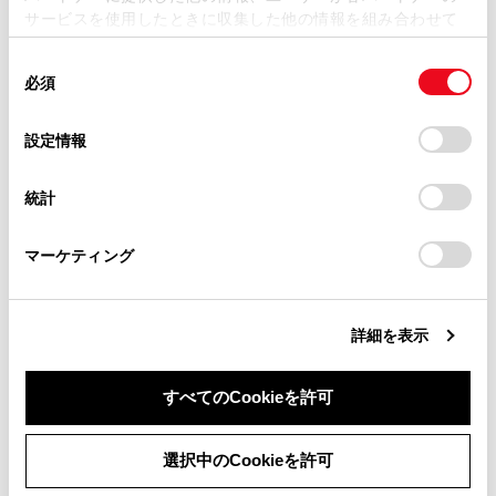
ルで生成されます。
サービスを使用したときに収集した他の情報を組み合わせて
掲載内容は予告なく変更、またはサービスを中止すること
フォルダ構成とファイル名について
使用することがあります。当ウェブサイトの使用を続行する
があります。
同
撮影された各映像データ（.MP4）の保存先
とCookie(クッキー)に同意したこととなります。
必須
意
は、「REC_SERVICE」フォルダ内の「映
当サイト（取扱説明書）では、利便性向上のためにお客様
の
「すべてのCookieを許可」をクリックすることで、お客様の
の閲覧履歴、検索履歴を保持しています。削除を希望され
像が撮影された日付（YYMMDD）」フォ
選
デバイスにすべてのCookie(クッキー)が保存されることに同
設定情報
る方は、当社のお客様相談窓口（0800-700-7700）までご
ルダです。
択
意したことになります。Cookie(クッキー)のオプトアウト、
連絡ください。
設定の変更、同意を撤回したりするにあたっては、当社の
各映像データのファイル名は、撮影時刻と
統計
「
Cookie（クッキー）情報の取り扱いについて
お車に関するお問い合わせ・ご相談は
」をご覧くだ
撮影種類にもとづき、次のように命名され
さい。
https://toyota.jp/faq/?
ます。
マーケティング
site_domain=default#otoiawase
までお願いします。
「撮影日時_ 撮影種類.MP4」
撮影日時は西暦の下二桁に続き、年、月、
詳細を表示
日、時、分、秒がそれぞれ二桁で表示され
ます。
すべてのCookieを許可
CF：常時録画の前方カメラ
同意しない
同意する
CB：常時録画の後方カメラ
選択中のCookieを許可
UF：手動録画の前方カメラ