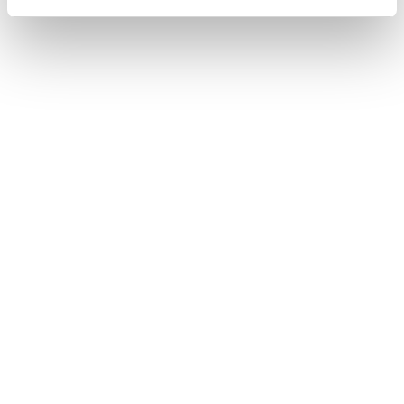
Toyota Safety Sense
LTA（レーントレーシングアシスト）
ドライブモードセレクトスイッチ
このページは役に立ちましたか？
はい
いいえ
ブックマーク
あとで読む