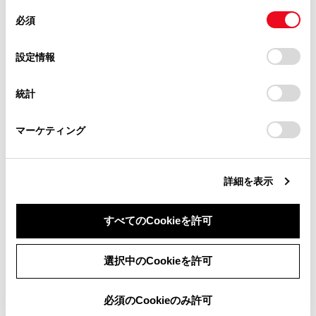
があります。
同
とCookie(クッキー)に同意したこととなります。
必須
意
当サイト（取扱説明書）では、利便性向上のためにお客様
の
「すべてのCookieを許可」をクリックすることで、お客様の
の閲覧履歴、検索履歴を保持しています。削除を希望され
選
デバイスにすべてのCookie(クッキー)が保存されることに同
設定情報
る方は、当社のお客様相談窓口（0800-700-7700）までご
ディスプレイ表示機能
択
意したことになります。Cookie(クッキー)のオプトアウト、
連絡ください。
設定の変更、同意を撤回したりするにあたっては、当社の
統計
「
Cookie（クッキー）情報の取り扱いについて
お車に関するお問い合わせ・ご相談は
」をご覧くだ
告知機能
さい。
https://toyota.jp/faq/?
マーケティング
site_domain=default#otoiawase
までお願いします。
ディスプレイ表示および告知される道路標識な
どの種類
詳細を表示
RSAの設定を変更する
すべてのCookieを許可
同意しない
同意する
選択中のCookieを許可
必須のCookieのみ許可
合わせて見られているページ