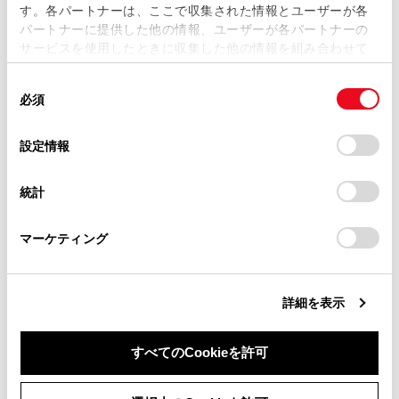
す。各パートナーは、ここで収集された情報とユーザーが各
当サイトの利用、または利用できなかったことにより万一
パートナーに提供した他の情報、ユーザーが各パートナーの
損害が生じても、弊社は一切責任を負いません。
サービスを使用したときに収集した他の情報を組み合わせて
掲載内容は予告なく変更、またはサービスを中止すること
使用することがあります。当ウェブサイトの使用を続行する
があります。
同
とCookie(クッキー)に同意したこととなります。
必須
意
当サイト（取扱説明書）では、利便性向上のためにお客様
の
「すべてのCookieを許可」をクリックすることで、お客様の
の閲覧履歴、検索履歴を保持しています。削除を希望され
合わせて見られているページ
選
デバイスにすべてのCookie(クッキー)が保存されることに同
設定情報
る方は、当社のお客様相談窓口（0800-700-7700）までご
択
意したことになります。Cookie(クッキー)のオプトアウト、
連絡ください。
設定の変更、同意を撤回したりするにあたっては、当社の
Toyota Safety Sense
統計
「
Cookie（クッキー）情報の取り扱いについて
お車に関するお問い合わせ・ご相談は
」をご覧くだ
ドライブモードセレクトスイッチ
さい。
https://toyota.jp/faq/?
マーケティング
site_domain=default#otoiawase
までお願いします。
LTA（レーントレーシングアシスト）
詳細を表示
このページは役に立ちましたか？
すべてのCookieを許可
同意しない
同意する
はい
いいえ