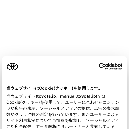
CENTURY
取扱説明書
運転
運転支援装置について
LDA（レーンディパーチャーア
ラート）
ご利用の条件
メニュー
当サイトには、全ての取扱説明書及び補足資料、正誤表等
が掲載されているわけではありません。
当ウェブサイトはCookie(クッキー)を使用します。
基本機能
掲載している取扱説明書はお客様の年式に合致しない場合
当ウェブサイト(
toyota.jp
、
manual.toyota.jp
)では
があります。
Cookie(クッキー)を使用して、ユーザーに合わせたコンテン
ツや広告の表示、ソーシャルメディアの提供、広告の表示回
LDAの設定を変更する
取扱説明書は、弊社が著作権その他の知的財産権を保有し
数やクリック数の測定を行っています。またユーザーによる
ます。弊社の許可なく、取扱説明書の一部または全部を、
サイト利用状況についても情報を収集し、ソーシャルメディ
複製、複写、改変もしくは配信等することはできません。
アや広告配信、データ解析の各パートナーと共有していま
ディスプレイ表示とシステムの作動状況