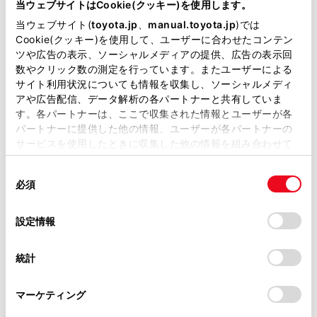
が掲載されているわけではありません。
当ウェブサイトはCookie(クッキー)を使用します。
掲載している取扱説明書はお客様の年式に合致しない場合
当ウェブサイト(
toyota.jp
、
manual.toyota.jp
)では
があります。
Cookie(クッキー)を使用して、ユーザーに合わせたコンテン
ツや広告の表示、ソーシャルメディアの提供、広告の表示回
取扱説明書は、弊社が著作権その他の知的財産権を保有し
数やクリック数の測定を行っています。またユーザーによる
ます。弊社の許可なく、取扱説明書の一部または全部を、
サイト利用状況についても情報を収集し、ソーシャルメディ
複製、複写、改変もしくは配信等することはできません。
アや広告配信、データ解析の各パートナーと共有していま
す。各パートナーは、ここで収集された情報とユーザーが各
当サイトの利用、または利用できなかったことにより万一
[‍
‍]
パートナーに提供した他の情報、ユーザーが各パートナーの
損害が生じても、弊社は一切責任を負いません。
サービスを使用したときに収集した他の情報を組み合わせて
再生中のファイルの先頭から再生します。 ファ
掲載内容は予告なく変更、またはサービスを中止すること
使用することがあります。当ウェブサイトの使用を続行する
イルの先頭のときは、前のファイルの先頭から
があります。
同
とCookie(クッキー)に同意したこととなります。
再生します。
必須
意
当サイト（取扱説明書）では、利便性向上のためにお客様
長押しすると、映像を早もどしします。手を離
の
「すべてのCookieを許可」をクリックすることで、お客様の
の閲覧履歴、検索履歴を保持しています。削除を希望され
選
デバイスにすべてのCookie(クッキー)が保存されることに同
すと、その位置から再生します。
設定情報
る方は、当社のお客様相談窓口（0800-700-7700）までご
択
意したことになります。Cookie(クッキー)のオプトアウト、
連絡ください。
[‍
‍]
設定の変更、同意を撤回したりするにあたっては、当社の
統計
「
Cookie（クッキー）情報の取り扱いについて
お車に関するお問い合わせ・ご相談は
」をご覧くだ
映像の再生を一時停止します。
さい。
https://toyota.jp/faq/?
マーケティング
site_domain=default#otoiawase
までお願いします。
[‍
‍]