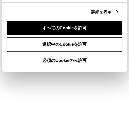
映像を再生します。
詳細を表示
[‍
‍]
すべてのCookieを許可
ファイルが切りかわります。
長押しすると、映像を早送りします。手を離す
同意しない
同意する
と、その位置から再生します。
選択中のCookieを許可
一時停止中に長押しすると、スロー再生しま
す。
必須のCookieのみ許可
[‍
‍]
全画面表示にします。
[‍
‍]
設定可能な項目を表示します。
サブメニューのフォルダ名／ファイル名
フォルダ名にタッチすると、フォルダ移動し、