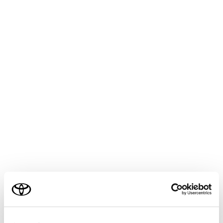
と、その位置から再生します。
一時停止中に長押しすると、スロー再生しま
す。
[‍移動‍]
操作ボタンが移動します。
操作ボタンが映像に重なって見づらいときに、
操作ボタンを移動できます。
[‍
‍]
操作画面表示にします。
操作画面で操作する
操作画面を表示するときは、全画面で
[‍
‍]
にタ
ッチします。
ご利用の条件
当サイトには、全ての取扱説明書及び補足資料、正誤表等