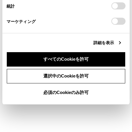
設定の変更、同意を撤回したりするにあたっては、当社の
統計
「
Cookie（クッキー）情報の取り扱いについて
お車に関するお問い合わせ・ご相談は
」をご覧くだ
さい。
https://toyota.jp/faq/?
マルチメディアディスプレイでの設定操作
マーケティング
site_domain=default#otoiawase
までお願いします。
詳細を表示
すべてのCookieを許可
合わせて見られているページ
同意しない
同意する
選択中のCookieを許可
プラグインハイブリッドシステムの特徴
充電方法について
必須のCookieのみ許可
正常に充電できないときは
このページは役に立ちましたか？