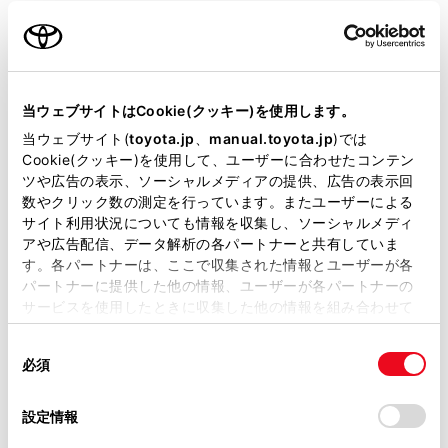
カレンダー設定について
ご利用の条件
現在の日時の情報は、GPSを利用して自動で設
定されますが、マルチメディアディスプレイの
当サイトには、全ての取扱説明書及び補足資料、正誤表等
設定で、時計の自動設定をOFFにした場合は、
が掲載されているわけではありません。
当ウェブサイトはCookie(クッキー)を使用します。
手動で日付の設定を行う必要があります。詳し
掲載している取扱説明書はお客様の年式に合致しない場合
当ウェブサイト(
toyota.jp
、
manual.toyota.jp
)では
くは、別冊「マルチメディア取扱書」を参照し
があります。
Cookie(クッキー)を使用して、ユーザーに合わせたコンテン
てください。
ツや広告の表示、ソーシャルメディアの提供、広告の表示回
取扱説明書は、弊社が著作権その他の知的財産権を保有し
数やクリック数の測定を行っています。またユーザーによる
ます。弊社の許可なく、取扱説明書の一部または全部を、
カレンダーの内容が誤っていると、タイマー充
サイト利用状況についても情報を収集し、ソーシャルメディ
複製、複写、改変もしくは配信等することはできません。
電機能が正しく作動しなくなります。
アや広告配信、データ解析の各パートナーと共有していま
す。各パートナーは、ここで収集された情報とユーザーが各
当サイトの利用、または利用できなかったことにより万一
パートナーに提供した他の情報、ユーザーが各パートナーの
損害が生じても、弊社は一切責任を負いません。
サービスを使用したときに収集した他の情報を組み合わせて
タイマー設定でできること
掲載内容は予告なく変更、またはサービスを中止すること
使用することがあります。当ウェブサイトの使用を続行する
があります。
同
とCookie(クッキー)に同意したこととなります。
必須
充電スケジュールを登録するには
意
当サイト（取扱説明書）では、利便性向上のためにお客様
の
「すべてのCookieを許可」をクリックすることで、お客様の
の閲覧履歴、検索履歴を保持しています。削除を希望され
選
デバイスにすべてのCookie(クッキー)が保存されることに同
設定情報
る方は、当社のお客様相談窓口（0800-700-7700）までご
マルチインフォメーションディスプレイでの設
択
意したことになります。Cookie(クッキー)のオプトアウト、
定操作
連絡ください。