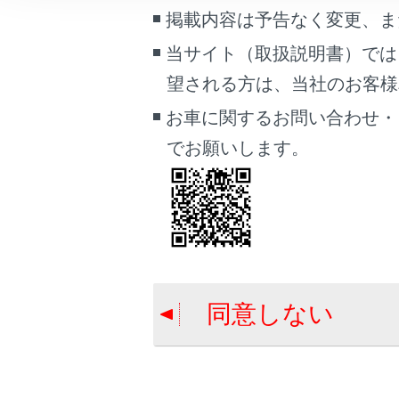
車両情報
掲載内容は予告なく変更、ま
こんなときは
ヴィーク
当サイト（取扱説明書）では
望される方は、当社のお客様相談
ブックマーク
あとで読む
お車に関するお問い合わせ・
でお願いします。
PDFで見る
車両
合わせて見ら
マルチメディア
プラグインハ
画面表示設定
充電方法につ
充電リッド・
個人情報の取扱いについて
同意しない
サイト利用について
お問い合わせ