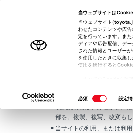
CENTURY
取扱説明書
当ウェブサイトはCooki
プラグインハイブ
当ウェブサイト(
toyota.
ホーム
わせたコンテンツや広告
AC外
定を行っています。また
はじめに
ディアや広告配信、デー
された情報とユーザーが
安全・安心のために
メニュー
を使用したときに収集し
ご利用の条件
プラグインハイブリッドシステム
使用を続行するとCook
走行に関する情報表示
この車のA
「すべてのCookieを
取り扱いに
運転する前に
当サイトには、全ての取扱説
ー)が保存されることに同
運転
ご使用前に
更、同意を撤回したりす
掲載している取扱説明書はお
同
必須
設定情
室内装備・機能
て
」をご覧ください。
意
取扱説明書は、弊社が著作権
マルチメディア
AC外部
の
部を、複製、複写、改変もし
お手入れのしかた
選
択
当サイトの利用、または利用
万一の場合には
AC外部給