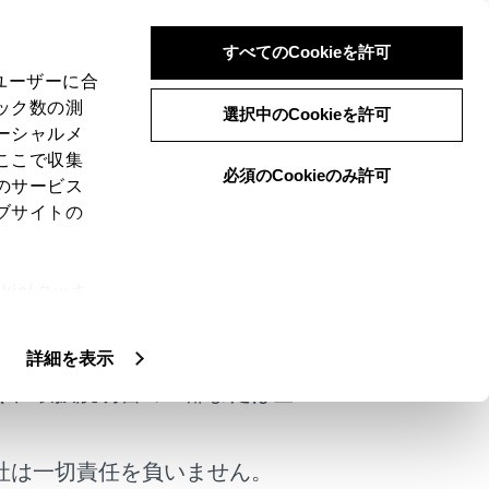
すべてのCookieを許可
、ユーザーに合
ック数の測
選択中のCookieを許可
ーシャルメ
ここで収集
必須のCookieのみ許可
のサービス
ブサイトの
う点で一般家庭のコンセントと異なるため、
ie(クッキ
けではありません。
、設定の変
正しく取り扱ってください。
扱いについ
詳細を表示
く、取扱説明書の一部または全
社は一切責任を負いません。