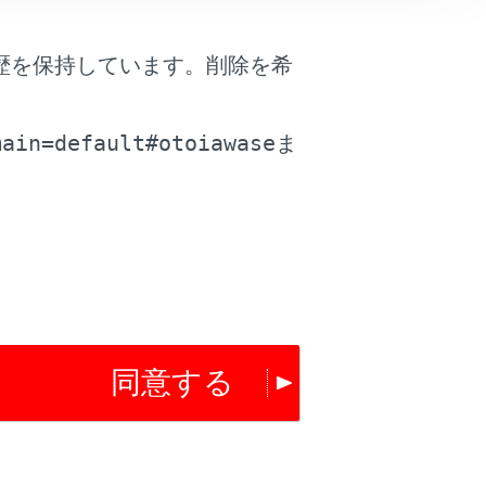
歴を保持しています。削除を希
。
main=default#otoiawase
ま
は役に立ちましたか？
はい
いいえ
同意する