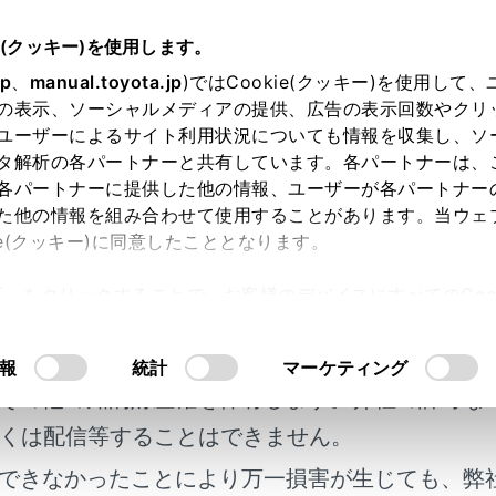
e(クッキー)を使用します。
リッドシステム
外部給電システムについて
jp
、
manual.toyota.jp
)ではCookie(クッキー)を使用して
の表示、ソーシャルメディアの提供、広告の表示回数やクリ
部給電システムについて
ユーザーによるサイト利用状況についても情報を収集し、ソ
タ解析の各パートナーと共有しています。各パートナーは、
各パートナーに提供した他の情報、ユーザーが各パートナー
た他の情報を組み合わせて使用することがあります。当ウェ
ie(クッキー)に同意したこととなります。
C外部給電システムは、車両から屋外での外部給電が可能とい
許可」をクリックすることで、お客様のデバイスにすべてのCook
は注意が必要です。
明書及び補足資料、正誤表等が掲載されているわ
意したことになります。Cookie(クッキー)のオプトアウト
、必ずここで説明している内容をよくお読みいただいた上で、
るにあたっては、当社の「
Cookie（クッキー）情報の取り
客様の年式に合致しない場合があります。
報
統計
マーケティング
その他の知的財産権を保有します。弊社の許可な
給電システムについて
くは配信等することはできません。
できなかったことにより万一損害が生じても、弊
電モードについて