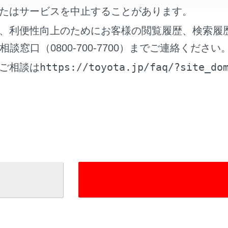
たはサービスを中止することがあります。
ルパワーコネクタ各部の名称
、利便性向上のためにお客様の閲覧履歴、検索履
窓口（0800-700-7700）までご連絡ください
https://toyota.jp/faq/?site_do
ご相談は
れているページ
このページ
イブリッドシステムの特徴
いて
普通充電コネクターのロック・アンロック