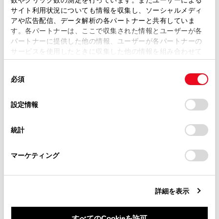
ます。弊社の許可なく、取扱説明書の一部または全部を、
サイト利用状況についても情報を収集し、ソーシャルメディ
強風時の開閉には十分注意してください。
複製、複写、改変もしくは配信等することはできません。
アや広告配信、データ解析の各パートナーと共有していま
パワーバックドアが風にあおられ、勢いよく開
す。各パートナーは、ここで収集された情報とユーザーが各
当サイトの利用、または利用できなかったことにより万一
いたり閉じたりするおそれがあります。
パートナーに提供した他の情報、ユーザーが各パートナーの
損害が生じても、弊社は一切責任を負いません。
サービスを使用したときに収集した他の情報を組み合わせて
掲載内容は予告なく変更、またはサービスを中止すること
使用することがあります。当ウェブサイトの使用を続行する
傾斜が急な場所で半開状態で使用すると、パワ
があります。
同
とCookie(クッキー)に同意したこととなります。
ーバックドアが突然閉じて重大な傷害を受ける
必須
意
当サイト（取扱説明書）では、利便性向上のためにお客様
おそれがあります。必ずパワーバックドアが静
の
「すべてのCookieを許可」をクリックすることで、お客様の
の閲覧履歴、検索履歴を保持しています。削除を希望され
止していることを確認して使用してください。
選
デバイスにすべてのCookie(クッキー)が保存されることに同
設定情報
る方は、当社のお客様相談窓口（0800-700-7700）までご
択
意したことになります。Cookie(クッキー)のオプトアウト、
連絡ください。
設定の変更、同意を撤回したりするにあたっては、当社の
統計
「
Cookie（クッキー）情報の取り扱いについて
お車に関するお問い合わせ・ご相談は
」をご覧くだ
さい。
https://toyota.jp/faq/?
マーケティング
site_domain=default#otoiawase
までお願いします。
詳細を表示
すべてのCookieを許可