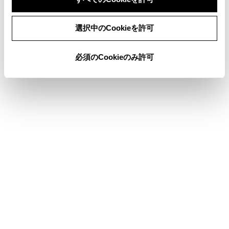
パワーバックドアを閉めるときは、指などを挟
同意しない
同意する
選択中のCookieを許可
まないよう十分注意してください。
必須のCookieのみ許可
パワーバックドアは必ず外から軽く押して閉め
てください。バックドアグリップを持ったまま
パワーバックドアを閉めると、手や腕を挟むお
それがあります。