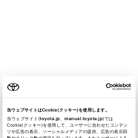
死亡につながるおそれがあります。
パワーバックドアの使用にあたって
次のことを必ずお守りください。
お守りいただかないと、体を挟むなどして重大な
傷害におよぶか、最悪の場合死亡につながるおそ
れがあります。
パワーバックドアを開ける前に、パワーバック
ドアに貼り付いた雪や氷などの重量物を取り除
ご利用の条件
いてください。開いたあとに重みでパワーバッ
クドアが突然閉じるおそれがあります。
当サイトには、全ての取扱説明書及び補足資料、正誤表等
パワーバックドアを開閉するときは、十分に周
が掲載されているわけではありません。
当ウェブサイトはCookie(クッキー)を使用します。
囲の安全を確かめてください。
掲載している取扱説明書はお客様の年式に合致しない場合
当ウェブサイト(
toyota.jp
、
manual.toyota.jp
)では
があります。
Cookie(クッキー)を使用して、ユーザーに合わせたコンテン
人がいるときは、安全を確認し動かすことを知
ツや広告の表示、ソーシャルメディアの提供、広告の表示回
らせる「声かけ」をしてください。
取扱説明書は、弊社が著作権その他の知的財産権を保有し
数やクリック数の測定を行っています。またユーザーによる