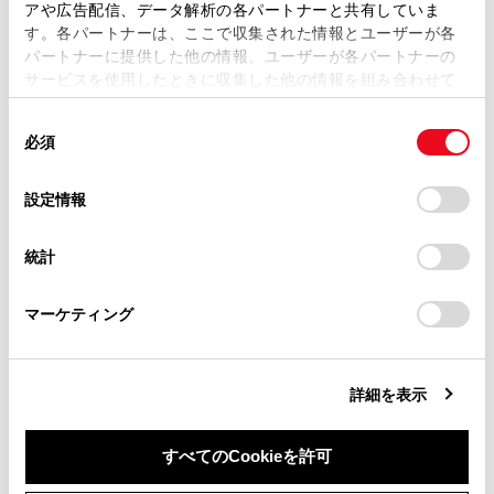
アや広告配信、データ解析の各パートナーと共有していま
す。各パートナーは、ここで収集された情報とユーザーが各
当サイトの利用、または利用できなかったことにより万一
パートナーに提供した他の情報、ユーザーが各パートナーの
損害が生じても、弊社は一切責任を負いません。
サービスを使用したときに収集した他の情報を組み合わせて
掲載内容は予告なく変更、またはサービスを中止すること
使用することがあります。当ウェブサイトの使用を続行する
があります。
同
とCookie(クッキー)に同意したこととなります。
必須
意
当サイト（取扱説明書）では、利便性向上のためにお客様
の
「すべてのCookieを許可」をクリックすることで、お客様の
の閲覧履歴、検索履歴を保持しています。削除を希望され
選
デバイスにすべてのCookie(クッキー)が保存されることに同
設定情報
る方は、当社のお客様相談窓口（0800-700-7700）までご
合わせて見られているページ
択
意したことになります。Cookie(クッキー)のオプトアウト、
連絡ください。
設定の変更、同意を撤回したりするにあたっては、当社の
統計
「
Cookie（クッキー）情報の取り扱いについて
お車に関するお問い合わせ・ご相談は
」をご覧くだ
ワンタッチダイヤルを登録する
さい。
https://toyota.jp/faq/?
連絡先データの転送
マーケティング
site_domain=default#otoiawase
までお願いします。
連絡先に新規データを追加する
詳細を表示
このページは役に立ちましたか？
すべてのCookieを許可