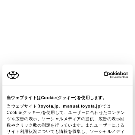
CENTURY
取扱説明書
マルチメディア
ハンズフリー電話
電話のかけ方
電話のかけ方
ご利用の条件
履歴から電話をかける
ワンタッチダイヤルから電話をかける
当サイトには、全ての取扱説明書及び補足資料、正誤表等
連絡先から電話をかける
が掲載されているわけではありません。
当ウェブサイトはCookie(クッキー)を使用します。
キーパッドから電話をかける
掲載している取扱説明書はお客様の年式に合致しない場合
当ウェブサイト(
toyota.jp
、
manual.toyota.jp
)では
があります。
Cookie(クッキー)を使用して、ユーザーに合わせたコンテン
交通情報から電話をかける
ツや広告の表示、ソーシャルメディアの提供、広告の表示回
取扱説明書は、弊社が著作権その他の知的財産権を保有し
110番／119番にかける
数やクリック数の測定を行っています。またユーザーによる
ます。弊社の許可なく、取扱説明書の一部または全部を、
ウェイト／ポーズ信号を使って電話をかける
サイト利用状況についても情報を収集し、ソーシャルメディ
複製、複写、改変もしくは配信等することはできません。