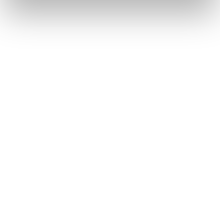
からブザー音のみが出力されます。
ETCの設定画面で、音声設定の
[‍ETC 料金／
情報通知‍]
を「OFF」に設定したとき
音設定画面で、「システム音量」を「0」に設
定したとき
ETCカード未挿入お知らせアンテナなどと通信
した際に、統一エラーコード〔01〕と通知され
ることがありますが、ETC2.0ユニットの故障
ではありません。
ETC2.0ユニットの無線通信を利用して、駐車
場管理システムが運用されています。有料道路
の料金支払いと異なる通信を行った場合、画面
表示・
[‍登録情報表示‍]
で確認できる統一エラー
コードが〔01〕もしくは〔07〕と表示されるこ
とがありますが、ETC2.0ユニットの故障では
ありません。