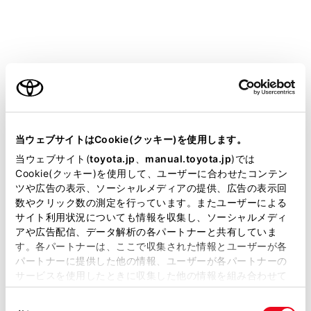
ETCカード以
ETCカード認証
ご利用の条件
当サイトには、全ての取扱説明書及び補足資料、正誤表等
が掲載されているわけではありません。
当ウェブサイトはCookie(クッキー)を使用します。
06
料金所通過時／高
掲載している取扱説明書はお客様の年式に合致しない場合
当ウェブサイト(
toyota.jp
、
manual.toyota.jp
)では
ETC2.0ユニット
があります。
Cookie(クッキー)を使用して、ユーザーに合わせたコンテン
処理エラー
ツや広告の表示、ソーシャルメディアの提供、広告の表示回
取扱説明書は、弊社が著作権その他の知的財産権を保有し
数やクリック数の測定を行っています。またユーザーによる
ます。弊社の許可なく、取扱説明書の一部または全部を、
07
料金所通過時／高
サイト利用状況についても情報を収集し、ソーシャルメディ
複製、複写、改変もしくは配信等することはできません。
アや広告配信、データ解析の各パートナーと共有していま
ETC2.0ユニット
す。各パートナーは、ここで収集された情報とユーザーが各
当サイトの利用、または利用できなかったことにより万一
処理エラー
パートナーに提供した他の情報、ユーザーが各パートナーの
損害が生じても、弊社は一切責任を負いません。
サービスを使用したときに収集した他の情報を組み合わせて
掲載内容は予告なく変更、またはサービスを中止すること
使用することがあります。当ウェブサイトの使用を続行する
11
料金所通過時：
があります。
同
とCookie(クッキー)に同意したこととなります。