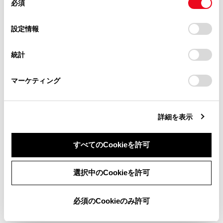
必須
ETC カードにデ
意
当サイト（取扱説明書）では、利便性向上のためにお客様
の
「すべてのCookieを許可」をクリックすることで、お客様の
の閲覧履歴、検索履歴を保持しています。削除を希望され
選
デバイスにすべてのCookie(クッキー)が保存されることに同
設定情報
る方は、当社のお客様相談窓口（0800-700-7700）までご
択
意したことになります。Cookie(クッキー)のオプトアウト、
連絡ください。
設定の変更、同意を撤回したりするにあたっては、当社の
統計
「
Cookie（クッキー）情報の取り扱いについて
お車に関するお問い合わせ・ご相談は
」をご覧くだ
さい。
https://toyota.jp/faq/?
マーケティング
site_domain=default#otoiawase
までお願いします。
80
パワースイッチをAC
詳細を表示
カード挿入時：
アンテナの接続が
すべてのCookieを許可
同意しない
同意する
選択中のCookieを許可
知識
必須のCookieのみ許可
以下の設定にした場合は、エラーが発生しても
音声案内は出力されません。ETC2.0ユニット