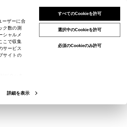
すべてのCookieを許可
、ユーザーに合
ック数の測
選択中のCookieを許可
ーシャルメ
ここで収集
必須のCookieのみ許可
のサービス
ブサイトの
ie(クッキ
、設定の変
扱いについ
詳細を表示
します。
一覧‍]
、
[‍録画地点‍]
のいずれかにタッチしま