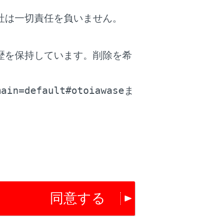
社は一切責任を負いません。
歴を保持しています。削除を希
す。
。
main=default#otoiawase
ま
同意する