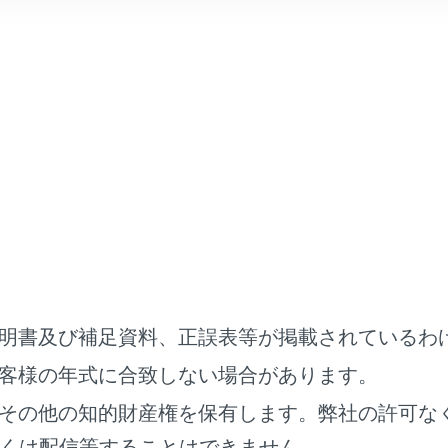
：録画された日付・時刻の新しい順（1 分単位）に表示され
す。
：撮影された地点が地図上にアイコン表示されます。再生した
ンにタッチすると、該当アイコンが地図中心に表示されます。
じて、再生中の映像を操作します。
明書及び補足資料、正誤表等が掲載されているわ
客様の年式に合致しない場合があります。
映像を保護します。
[‍
‍]
にタッチすると、保護を解除しま
その他の知的財産権を保有します。弊社の許可な
映像を削除します。
くは配信等することはできません。