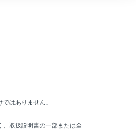
ます。サムネイル一覧から再生したい映像にタ
い地図上のアイコンにタッチします。
再度タッチすると映像が再生されます。
けではありません。
す。
く、取扱説明書の一部または全