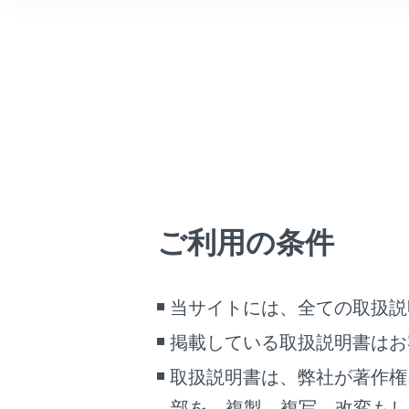
車両情報
す。
こんなときは
[‍映像一覧‍]
ッチしま
ブックマーク
[‍録画地点‍]
あとで読む
アイコ
PDFで見る
必要に応
車両
マルチメディア
ご利用の条件
画面表示設定
個人情報の取扱いについて
当サイトには、全ての取扱説
サイト利用について
掲載している取扱説明書はお
お問い合わせ
[‍
‍]
：
取扱説明書は、弊社が著作権
[‍
‍]
：
部を、複製、複写、改変もし