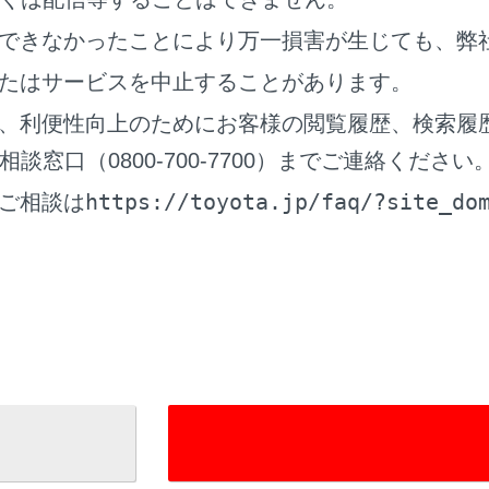
できなかったことにより万一損害が生じても、弊
映像を外部メディアへ転送します。
たはサービスを中止することがあります。
映像の画質を調整します。
、利便性向上のためにお客様の閲覧履歴、検索履
映像を最大化します。
[‍
‍]
にタッチすると、 映像を縮小しま
窓口（0800-700-7700）までご連絡ください
https://toyota.jp/faq/?site_do
ご相談は
‍
‍]
：ファイルが切りかわります。
映像を早もどしします。
再生します。
再生を一時停止します。
映像を早送りします。