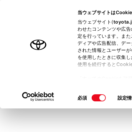
CENTURY
取扱説明書
当ウェブサイトはCooki
マルチメディア
当ウェブサイト(
toyota.
ホーム
わせたコンテンツや広告
録画映
定を行っています。また
はじめに
ディアや広告配信、デー
された情報とユーザーが
安全・安心のために
を使用したときに収集し
プラグインハイブリッドシステム
使用を続行するとCook
走行に関する情報表示
録画された映
「すべてのCookieを
運転する前に
メインメ
ー)が保存されることに同
運転
更、同意を撤回したりす
サブメニ
同
必須
設定情
室内装備・機能
て
」をご覧ください。
[‍録画映像‍]
意
マルチメディア
の
再生した
お手入れのしかた
選
[‍常時録画‍]
択
万一の場合には
[‍手動録画‍]