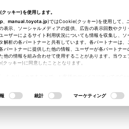
e(クッキー)を使用します。
ドライブレコーダー
ドライブレコーダー
jp
、
manual.toyota.jp
)ではCookie(クッキー)を使用して
の表示、ソーシャルメディアの提供、広告の表示回数やクリ
像を再生する
ユーザーによるサイト利用状況についても情報を収集し、ソ
タ解析の各パートナーと共有しています。各パートナーは、
各パートナーに提供した他の情報、ユーザーが各パートナー
た他の情報を組み合わせて使用することがあります。当ウェ
ie(クッキー)に同意したこととなります。
像を再生できます。
許可」をクリックすることで、お客様のデバイスにすべてのCook
ニューの
[‍
‍]
にタッチします。
意したことになります。Cookie(クッキー)のオプトアウト
るにあたっては、当社の「
Cookie（クッキー）情報の取り
ューの
[‍ドライブレコーダー‍]
にタッチします。
報
統計
マーケティング
にタッチします。
い映像種別にタッチします。
を選択した場合、サムネイル一覧から再生したい映像にタッチ
、
[‍イベント録画‍]
または
[‍駐車中の録画‍]
を選択した場合、
[‍映像