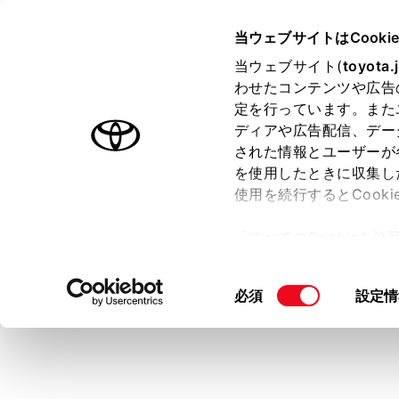
CENTURY
取扱説明書
当ウェブサイトはCooki
マルチメディア
当ウェブサイト(
toyota.
ホーム
わせたコンテンツや広告
シフト
定を行っています。また
はじめに
ディアや広告配信、デー
された情報とユーザーが
安全・安心のために
メニュー
を使用したときに収集し
プラグインハイブリッドシステム
使用を続行するとCook
走行に関する情報表示
見通しの悪い
「すべてのCookieを
できます。ま
運転する前に
ー)が保存されることに同
運転
シフトポ
更、同意を撤回したりす
同
必須
設定情
室内装備・機能
カメラス
て
」をご覧ください。
意
マルチメディア
カメラ
の
お手入れのしかた
選
コーナ
択
クビュ
万一の場合には