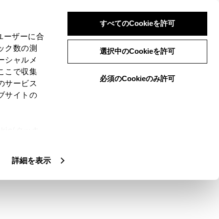
すべてのCookieを許可
、ユーザーに合
ック数の測
示モード
選択中のCookieを許可
ーシャルメ
ここで収集
必須のCookieのみ許可
のサービス
ブサイトの
ている車や自転車、通行人の確認を行うことが
ie(クッキ
寄せ運転などをサポートします。
、設定の変
扱いについ
詳細を表示
態から180度以上回転させると、パノラミッ
ナリングビューに切りかわります。