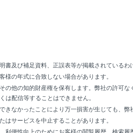
能性がある障害物を感知すると、画面にメッセージが表示されま
いては、別冊
「‍取扱書‍」
をご覧ください。）
ボタン
ンスソナー／移動物警報の作動音を一時的にミュートします。
ビュー＆サイドクリアランスビュー
明書及び補足資料、正誤表等が掲載されているわ
客様の年式に合致しない場合があります。
その他の知的財産権を保有します。弊社の許可な
くは配信等することはできません。
できなかったことにより万一損害が生じても、弊
たはサービスを中止することがあります。
、利便性向上のためにお客様の閲覧履歴、検索履