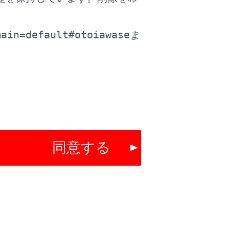
。
main=default#otoiawase
ま
同意する