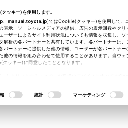
e(クッキー)を使用します。
駐車支援システム
パノラミックビューモニター
jp
、
manual.toyota.jp
)ではCookie(クッキー)を使用して
の表示、ソーシャルメディアの提供、広告の表示回数やクリ
ポジションがD、Nのときの表
ユーザーによるサイト利用状況についても情報を収集し、ソ
タ解析の各パートナーと共有しています。各パートナーは、
各パートナーに提供した他の情報、ユーザーが各パートナー
た他の情報を組み合わせて使用することがあります。当ウェ
ie(クッキー)に同意したこととなります。
交差点やＴ字路などで、左右方向の状況を画面に映し、接近し
許可」をクリックすることで、お客様のデバイスにすべてのCook
た、車両側方の安全確認や狭い道路での接触回避、路肩への幅
意したことになります。Cookie(クッキー)のオプトアウト
ジションをDまたはNにします。
るにあたっては、当社の「
Cookie（クッキー）情報の取り
報
統計
マーケティング
イッチを押します。
スイッチを押すたびにモードが切りかわります。
リングビューモードがONになっている場合、ハンドルを直進状
ー＆サイドクリアランスビューからパノラミックビュー＆コー