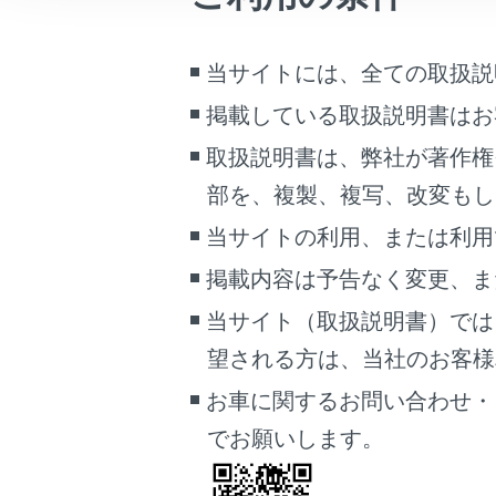
アドバンス
車両情報
こんなときは
当サイトには、全ての取扱説
アドバン
ブックマーク
掲載している取扱説明書はお
あとで読む
アドバン
取扱説明書は、弊社が著作権
部を、複製、複写、改変もし
PDFで見る
アドバン
車両
当サイトの利用、または利用
マルチメディア
掲載内容は予告なく変更、ま
アドバン
画面表示設定
当サイト（取扱説明書）では
アドバン
望される方は、当社のお客様相談
個人情報の取扱いについて
サイト利用について
お車に関するお問い合わせ・
アドバン
お問い合わせ
でお願いします。
アドバン