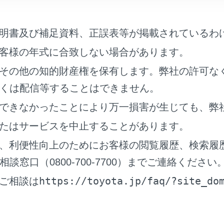
トパークのON／OFFを変更する
明書及び補足資料、正誤表等が掲載されているわ
ストパークのガイド画面を使う
客様の年式に合致しない場合があります。
ストパークの並列前向き・バック駐車機能を使う
その他の知的財産権を保有します。弊社の許可な
くは配信等することはできません。
ストパークの並列前向き・バック出庫機能を使う
できなかったことにより万一損害が生じても、弊
たはサービスを中止することがあります。
ストパークの縦列駐車機能を使う
、利便性向上のためにお客様の閲覧履歴、検索履
ストパークの縦列出庫機能を使う
窓口（0800-700-7700）までご連絡ください
https://toyota.jp/faq/?site_do
ご相談は
ストパークのメモリ機能を使う
ストパークのリモート機能を使う