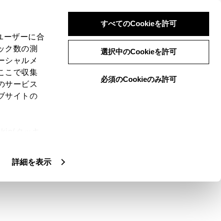
すべてのCookieを許可
、ユーザーに合
ック数の測
ーク
選択中のCookieを許可
ーシャルメ
ここで収集
必須のCookieのみ許可
のサービス
ブサイトの
ie(クッキ
、設定の変
扱いについ
詳細を表示