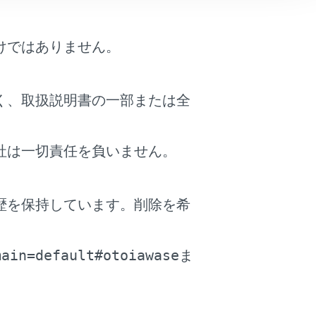
けではありません。
く、取扱説明書の一部または全
社は一切責任を負いません。
歴を保持しています。削除を希
。
main=default#otoiawase
ま