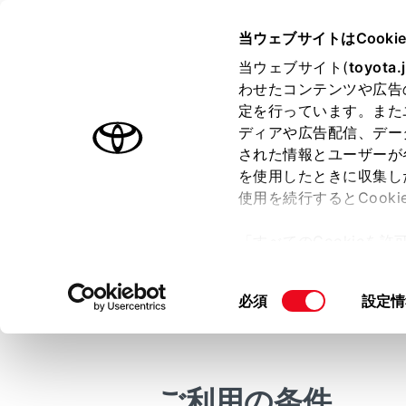
CENTURY
取扱説明書
当ウェブサイトはCooki
運転
運転支援
当ウェブサイト(
toyota.
ホーム
わせたコンテンツや広告
トヨタ
定を行っています。また
はじめに
ディアや広告配信、デー
された情報とユーザーが
安全・安心のために
メニュー
を使用したときに収集し
プラグインハイブリッドシステム
使用を続行するとCook
走行に関する情報表示
「すべてのCookieを
運転する前に
機能概要
ー)が保存されることに同
運転
更、同意を撤回したりす
同
必須
設定情
室内装備・機能
て
」をご覧ください。
機能一覧
意
マルチメディア
の
お手入れのしかた
アドバン
選
択
万一の場合には
ご利用の条件