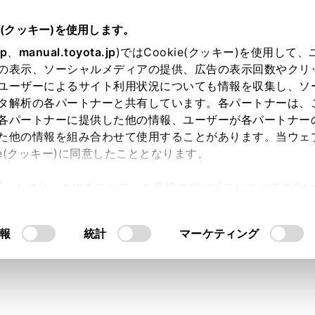
e(クッキー)を使用します。
装置について
jp
、
manual.toyota.jp
)ではCookie(クッキー)を使用して
の表示、ソーシャルメディアの提供、広告の表示回数やクリ
チームメイト アドバンストパ
ユーザーによるサイト利用状況についても情報を収集し、ソ
タ解析の各パートナーと共有しています。各パートナーは、
各パートナーに提供した他の情報、ユーザーが各パートナー
た他の情報を組み合わせて使用することがあります。当ウェ
ie(クッキー)に同意したこととなります。
許可」をクリックすることで、お客様のデバイスにすべてのCook
意したことになります。Cookie(クッキー)のオプトアウト
るにあたっては、当社の「
Cookie（クッキー）情報の取り
報
統計
マーケティング
ストパークで使用するカメラとセンサーの種類