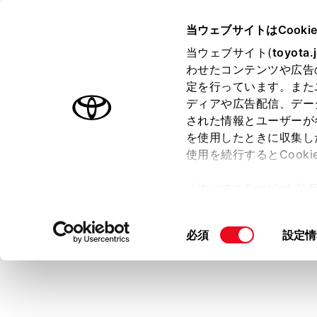
CENTURY
取扱説明書
当ウェブサイトはCooki
マルチメディア
当ウェブサイト(
toyota.
ホーム
わせたコンテンツや広告
シフト
定を行っています。また
はじめに
ディアや広告配信、デー
された情報とユーザーが
安全・安心のために
メニュー
を使用したときに収集し
プラグインハイブリッドシステム
使用を続行するとCook
走行に関する情報表示
駐車時の安全
「すべてのCookieを
運転する前に
シフトポ
ー)が保存されることに同
運転
画面モ
更、同意を撤回したりす
同
必須
設定情
室内装備・機能
て
」をご覧ください。
パノラミック
意
マルチメディア
の
お手入れのしかた
選
択
万一の場合には