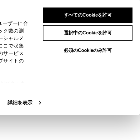
すべてのCookieを許可
、ユーザーに合
ック数の測
ード
選択中のCookieを許可
ーシャルメ
ここで収集
必須のCookieのみ許可
のサービス
ブサイトの
像を表示します。
ie(クッキ
、設定の変
ます。
扱いについ
詳細を表示