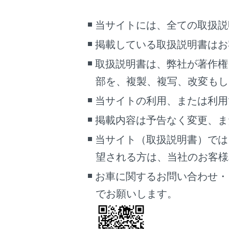
カメラ
当サイトには、全ての取扱説
（RCT
覧くださ
掲載している取扱説明書はお
カスタマ
取扱説明書は、弊社が著作権
コーナリ
部を、複製、複写、改変もし
（
パノラ
当サイトの利用、または利用
RCD（リ
以下のと
掲載内容は予告なく変更、ま
リヤカ
当サイト（取扱説明書）では
カメラ
望される方は、当社のお客様相談
（RCD
お車に関するお問い合わせ・
クリアラ
でお願いします。
センサー
ては、別