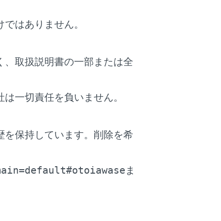
けではありません。
テクション）については、別冊
「‍取扱書‍」
をご
く、取扱説明書の一部または全
ーの検知距離などの設定を変更できます。
社は一切責任を負いません。
歴を保持しています。削除を希
。
覧ください。）
main=default#otoiawase
ま
ザーが鳴ります。（クリアランスソナーについ