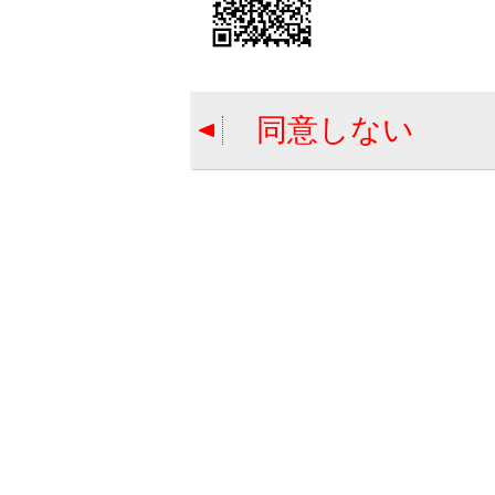
音声認識
エージェ
PKSB
衝突の可
同意しない
キ）につ
ミュート
クリアラ
の作動音
知識
シフト
できま
クリア
パノラ
ューに