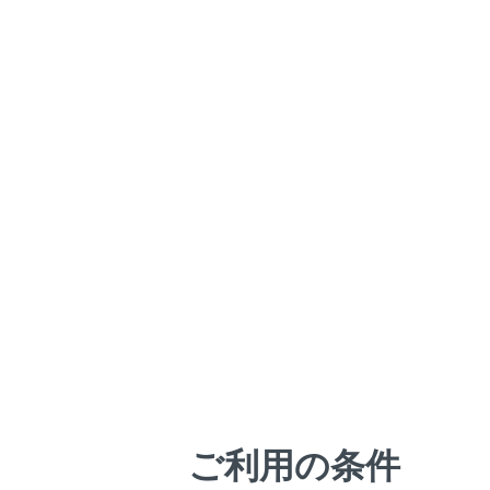
カメラ汚
カメラの
移動物警
側方から
画面モー
ボタンを
ガイド線
ボタンを
RCTA
以下のと
後側方
ご利用の条件
リヤカ