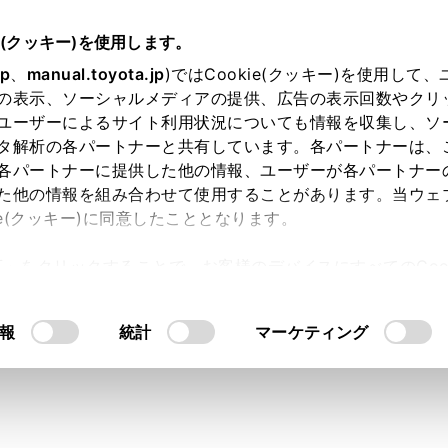
e(クッキー)を使用します。
駐車支援システム
パノラミックビューモニター
jp
、
manual.toyota.jp
)ではCookie(クッキー)を使用して
の表示、ソーシャルメディアの提供、広告の表示回数やクリ
ポジションがRのときの表示モ
ユーザーによるサイト利用状況についても情報を収集し、ソ
タ解析の各パートナーと共有しています。各パートナーは、
各パートナーに提供した他の情報、ユーザーが各パートナー
た他の情報を組み合わせて使用することがあります。当ウェ
ie(クッキー)に同意したこととなります。
確認を行うために、車両上方からの映像と後方カメラからの映
許可」をクリックすることで、お客様のデバイスにすべてのCook
ジションをRにします。
意したことになります。Cookie(クッキー)のオプトアウト
ード切りかえボタンをタッチするたびに、モードが切りかわり
るにあたっては、当社の「
Cookie（クッキー）情報の取り
報
統計
マーケティング
ビュー＆バックビュー