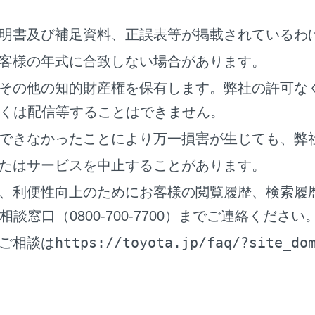
が移動物を検知したとき
明書及び補足資料、正誤表等が掲載されているわ
A（リヤクロストラフィックアラート）／RCD（リヤカメラディ
い。）
客様の年式に合致しない場合があります。
イズ設定ボタン
その他の知的財産権を保有します。弊社の許可な
ングビュー自動表示や車両のボディカラー、クリアランスソナ
くは配信等することはできません。
ミックビューモニターの設定を変更する
）
できなかったことにより万一損害が生じても、弊
ヤカメラディテクション）& 移動物警報
きに画面にインジケータが表示されます。
たはサービスを中止することがあります。
メラが後方の歩行者を検知したとき
、利便性向上のためにお客様の閲覧履歴、検索履
が移動物を検知したとき
窓口（0800-700-7700）までご連絡ください
（リヤカメラディテクション）については、別冊
「‍取扱書‍」
をご
https://toyota.jp/faq/?site_do
ご相談は
ンスソナー
が障害物を検知すると、画面にインジケーターが表示され、ブ
冊
「‍取扱書‍」
をご覧ください。）