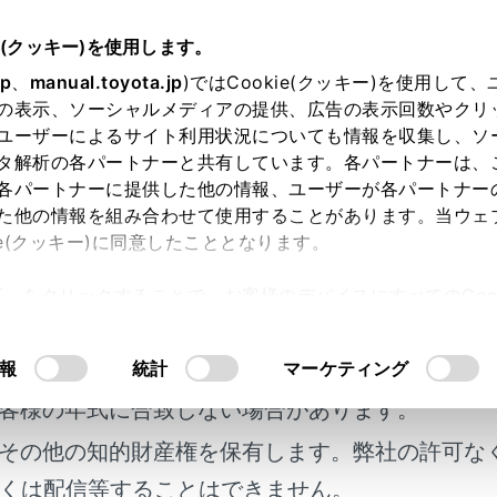
e(クッキー)を使用します。
ETC の利用
道路事業者からのお願い
jp
、
manual.toyota.jp
)ではCookie(クッキー)を使用して
の表示、ソーシャルメディアの提供、広告の表示回数やクリ
業者からのお願い
ユーザーによるサイト利用状況についても情報を収集し、ソ
タ解析の各パートナーと共有しています。各パートナーは、
各パートナーに提供した他の情報、ユーザーが各パートナー
た他の情報を組み合わせて使用することがあります。当ウェ
ie(クッキー)に同意したこととなります。
許可」をクリックすることで、お客様のデバイスにすべてのCook
意したことになります。Cookie(クッキー)のオプトアウト
るにあたっては、当社の「
Cookie（クッキー）情報の取り
明書及び補足資料、正誤表等が掲載されているわ
報
統計
マーケティング
ご注意
客様の年式に合致しない場合があります。
ードの有効期限のご注意
その他の知的財産権を保有します。弊社の許可な
くは配信等することはできません。