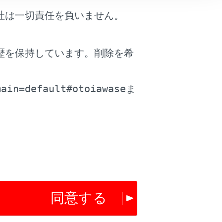
社は一切責任を負いません。
歴を保持しています。削除を希
。
main=default#otoiawase
ま
同意する