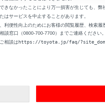
ードの保管上のご注意
できなかったことにより万一損害が生じても、弊
たはサービスを中止することがあります。
線通行時のご注意
、利便性向上のためにお客様の閲覧履歴、検索履
開閉バーが開かなかったら……
窓口（0800-700-7700）までご連絡ください
https://toyota.jp/faq/?site_do
ご相談は
再セットアップ
理番号に関するお願い
制度におけるETC 利用について