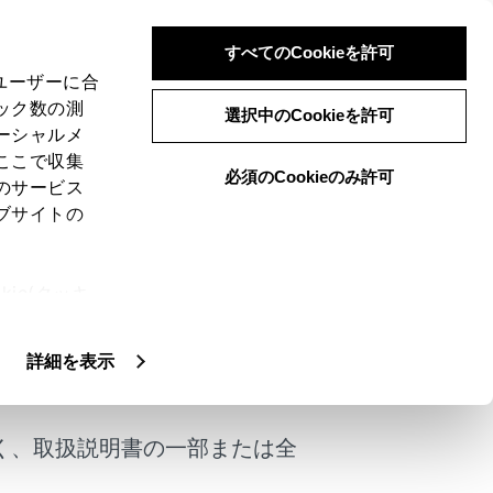
すべてのCookieを許可
、ユーザーに合
ック数の測
選択中のCookieを許可
ーシャルメ
ここで収集
必須のCookieのみ許可
のサービス
ブサイトの
ie(クッキ
、設定の変
扱いについ
詳細を表示
けではありません。
く、取扱説明書の一部または全