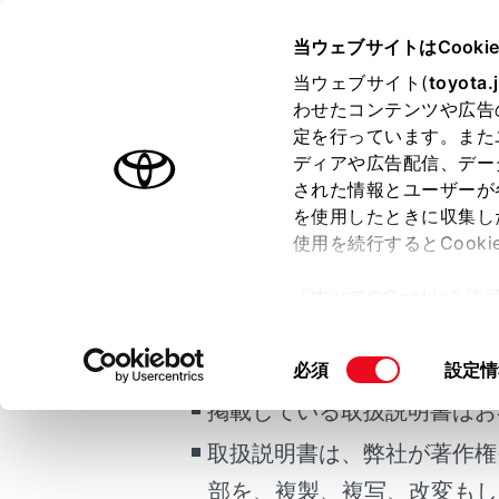
CENTURY
取扱説明書
当ウェブサイトはCooki
マルチメディア
当ウェブサイト(
toyota.
ホーム
わせたコンテンツや広告
道路事
定を行っています。また
はじめに
ディアや広告配信、デー
された情報とユーザーが
安全・安心のために
メニュー
を使用したときに収集し
プラグインハイブリッドシステム
使用を続行するとCook
走行に関する情報表示
ご利用の条件
「すべてのCookieを
運転する前に
はじめに
ー)が保存されることに同
運転
更、同意を撤回したりす
当サイトには、全ての取扱説
同
必須
設定情
室内装備・機能
て
」をご覧ください。
乗車前の
意
マルチメディア
掲載している取扱説明書はお
の
お手入れのしかた
ETC カ
選
取扱説明書は、弊社が著作権
択
万一の場合には
部を、複製、複写、改変もし