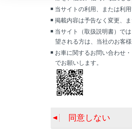
ETC カ
車両情報
当サイトの利用、または利用
こんなときは
掲載内容は予告なく変更、ま
ETC 車
ブックマーク
当サイト（取扱説明書）では
あとで読む
もしも、
望される方は、当社のお客様相談
お車に関するお問い合わせ・
PDFで見る
車載器の
車両
でお願いします。
マルチメディア
車載器管
画面表示設定
障害者割引
個人情報の取扱いについて
サイト利用について
お問い合わせ
同意しない