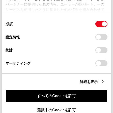
パートナーに提供した他の情報、ユーザーが各パートナーの
損害が生じても、弊社は一切責任を負いません。
サービスを使用したときに収集した他の情報を組み合わせて
掲載内容は予告なく変更、またはサービスを中止すること
使用することがあります。当ウェブサイトの使用を続行する
があります。
同
とCookie(クッキー)に同意したこととなります。
必須
意
当サイト（取扱説明書）では、利便性向上のためにお客様
の
「すべてのCookieを許可」をクリックすることで、お客様の
合わせて見られているページ
の閲覧履歴、検索履歴を保持しています。削除を希望され
選
デバイスにすべてのCookie(クッキー)が保存されることに同
設定情報
る方は、当社のお客様相談窓口（0800-700-7700）までご
択
意したことになります。Cookie(クッキー)のオプトアウト、
VICSについて
連絡ください。
設定の変更、同意を撤回したりするにあたっては、当社の
統計
「
Cookie（クッキー）情報の取り扱いについて
お車に関するお問い合わせ・ご相談は
」をご覧くだ
目的地検索画面の見方
さい。
https://toyota.jp/faq/?
先読みエコドライブ
マーケティング
site_domain=default#otoiawase
までお願いします。
詳細を表示
このページは役に立ちましたか？
すべてのCookieを許可
はい
いいえ
同意しない
同意する
選択中のCookieを許可