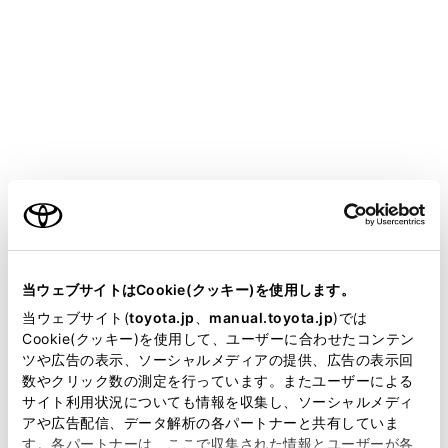
CENTURY
取扱説明書
マルチメディア
ナビゲーション
地図データの更新
地図を更新する
メニュー
ご利用の条件
当サイトには、全ての取扱説明書及び補足資料、正誤表等
が掲載されているわけではありません。
当ウェブサイトはCookie(クッキー)を使用します。
地図更新画面の使い方
掲載している取扱説明書はお客様の年式に合致しない場合
当ウェブサイト(
toyota.jp
、
manual.toyota.jp
)では
があります。
Cookie(クッキー)を使用して、ユーザーに合わせたコンテン
通信による更新
ツや広告の表示、ソーシャルメディアの提供、広告の表示回
取扱説明書は、弊社が著作権その他の知的財産権を保有し
数やクリック数の測定を行っています。またユーザーによる
ます。弊社の許可なく、取扱説明書の一部または全部を、
サイト利用状況についても情報を収集し、ソーシャルメディ
USB メモリー（パソコン）で更新する
複製、複写、改変もしくは配信等することはできません。
アや広告配信、データ解析の各パートナーと共有していま
す。各パートナーは、ここで収集された情報とユーザーが各
当サイトの利用、または利用できなかったことにより万一