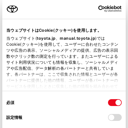
ご利用の条件
以下の操作でも地図を拡大／縮小することができま
当サイトには、全ての取扱説明書及び補足資料、正誤表等
す。
が掲載されているわけではありません。
当ウェブサイトはCookie(クッキー)を使用します。
ピンチイン／ピンチアウト操作
掲載している取扱説明書はお客様の年式に合致しない場合
当ウェブサイト(
toyota.jp
、
manual.toyota.jp
)では
ダブルタップで拡大：画面に素早く2回タッチ
があります。
Cookie(クッキー)を使用して、ユーザーに合わせたコンテン
タッチで縮小：画面に2本指を揃えてタッチ
ツや広告の表示、ソーシャルメディアの提供、広告の表示回
取扱説明書は、弊社が著作権その他の知的財産権を保有し
数やクリック数の測定を行っています。またユーザーによる
ます。弊社の許可なく、取扱説明書の一部または全部を、
[‍
‍]
／
[‍
‍]
を長押しすると無段階に縮尺が切りか
サイト利用状況についても情報を収集し、ソーシャルメディ
複製、複写、改変もしくは配信等することはできません。
アや広告配信、データ解析の各パートナーと共有していま
わります。
す。各パートナーは、ここで収集された情報とユーザーが各
当サイトの利用、または利用できなかったことにより万一
パートナーに提供した他の情報、ユーザーが各パートナーの
損害が生じても、弊社は一切責任を負いません。
関連リンク
サービスを使用したときに収集した他の情報を組み合わせて
掲載内容は予告なく変更、またはサービスを中止すること
使用することがあります。当ウェブサイトの使用を続行する
があります。
タッチスクリーンの操作
同
とCookie(クッキー)に同意したこととなります。
必須
意
当サイト（取扱説明書）では、利便性向上のためにお客様
の
「すべてのCookieを許可」をクリックすることで、お客様の
の閲覧履歴、検索履歴を保持しています。削除を希望され
選
デバイスにすべてのCookie(クッキー)が保存されることに同
設定情報
る方は、当社のお客様相談窓口（0800-700-7700）までご
択
意したことになります。Cookie(クッキー)のオプトアウト、
連絡ください。
市街図の表示