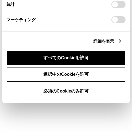
設定の変更、同意を撤回したりするにあたっては、当社の
統計
「
Cookie（クッキー）情報の取り扱いについて
お車に関するお問い合わせ・ご相談は
」をご覧くだ
さい。
https://toyota.jp/faq/?
マーケティング
site_domain=default#otoiawase
までお願いします。
詳細を表示
合わせて見られているページ
すべてのCookieを許可
リヤシートエンターテインメントシステムの音声出力モード
を切りかえる
同意しない
同意する
選択中のCookieを許可
音声操作を開始する
リヤマルチオペレーションパネルでリヤシートエンターテイ
必須のCookieのみ許可
ンメントシステムを操作する
このページは役に立ちましたか？