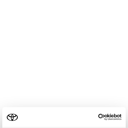
映像が歪む、または画面から見えなくなることが
あるため、必ず周囲の安全を直接目で確認しなが
ら運転してください。
タイヤを交換すると、画面に表示されるガイド線
の示す位置に誤差が生じることがあります。
注意
シースルービュー、ムービングビュー、パノラミ
ックビュー、サイドクリアランスビュー、コーナ
リングビューは、フロントカメラとバックカメ
ラ、左右サイドカメラが撮影した映像を合成処理
した映像です。表示可能な範囲や表示内容には限
界があるため、パノラミックビューモニターの特
ご利用の条件
性を十分理解した上で使用してください。
シースルービュー、ムービングビュー、パノラミ