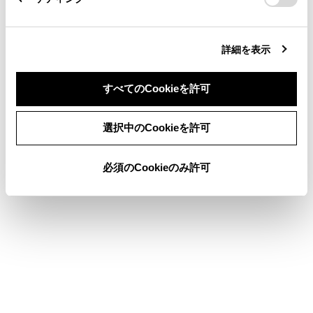
立体物が、シースルービュー、ムービングビュ
ー、パノラミックビュー、サイドクリアランスビ
ュー、コーナリングビューでは表示されない場合
詳細を表示
があります。
パノラミックビューモニターは、人物や障害物な
すべてのCookieを許可
どの立体物が実際と異なって表示される場合があ
ります。（倒れているように表示される場合や、
同意しない
同意する
選択中のCookieを許可
映像合成処理領域付近で消えてしまう場合、映像
合成処理領域付近から現れるように表示される場
合、表示位置の距離感が実際と異なるなど）
必須のCookieのみ許可
バックカメラが取り付けられたバックドア、サイ
ドカメラを内蔵したドアミラーが取り付けられた
フロントドアが開いている場合、パノラミックビ
ューモニターは正しく表示されません。
シースルービュー、ムービングビュー、パノラミ
ックビュー、サイドクリアランスビュー、コーナ
リングビューに表示される車両アイコンは、コン
ピューターグラフィックによる画像を表示してい