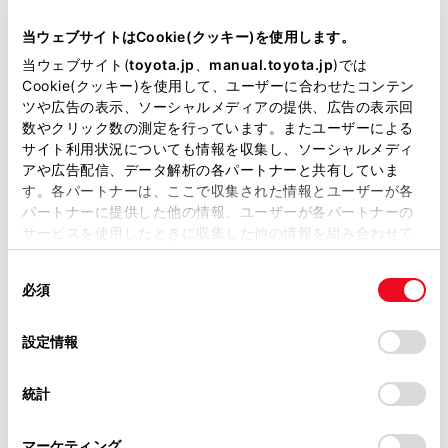
当サイトには、全ての取扱説明書及び補足資料、正誤表等
ックビュー、サイドクリアランスビュー、コーナ
が掲載されているわけではありません。
リングビューの四隅には、それぞれのカメラ映像
当ウェブサイトはCookie(クッキー)を使用します。
境界位置を中心に映像合成処理領域が存在し、映
掲載している取扱説明書はお客様の年式に合致しない場合
当ウェブサイト(
toyota.jp
、
manual.toyota.jp
)では
像の鮮明度が低下することがありますが、故障で
があります。
Cookie(クッキー)を使用して、ユーザーに合わせたコンテン
ツや広告の表示、ソーシャルメディアの提供、広告の表示回
はありません。
取扱説明書は、弊社が著作権その他の知的財産権を保有し
数やクリック数の測定を行っています。またユーザーによる
それぞれのカメラ付近の照度条件により、シース
ます。弊社の許可なく、取扱説明書の一部または全部を、
サイト利用状況についても情報を収集し、ソーシャルメディ
複製、複写、改変もしくは配信等することはできません。
ルービュー、ムービングビュー、パノラミックビ
アや広告配信、データ解析の各パートナーと共有していま
ュー、サイドクリアランスビュー、コーナリング
す。各パートナーは、ここで収集された情報とユーザーが各
当サイトの利用、または利用できなかったことにより万一
パートナーに提供した他の情報、ユーザーが各パートナーの
ビューに明暗ができる場合があります。
損害が生じても、弊社は一切責任を負いません。
サービスを使用したときに収集した他の情報を組み合わせて
シースルービュー、ムービングビュー、パノラミ
掲載内容は予告なく変更、またはサービスを中止すること
使用することがあります。当ウェブサイトの使用を続行する
ックビュー、サイドクリアランスビュー、コーナ
があります。
同
とCookie(クッキー)に同意したこととなります。
必須
リングビューでは、それぞれのカメラの取り付け
意
当サイト（取扱説明書）では、利便性向上のためにお客様
の
「すべてのCookieを許可」をクリックすることで、お客様の
位置や撮像範囲より上部は表示されません。
の閲覧履歴、検索履歴を保持しています。削除を希望され
選
デバイスにすべてのCookie(クッキー)が保存されることに同
設定情報
る方は、当社のお客様相談窓口（0800-700-7700）までご
車両付近には死角があり、パノラミックビューモ
択
意したことになります。Cookie(クッキー)のオプトアウト、
連絡ください。
ニターには表示されない領域があります。
設定の変更、同意を撤回したりするにあたっては、当社の
統計
「
Cookie（クッキー）情報の取り扱いについて
お車に関するお問い合わせ・ご相談は
」をご覧くだ
ワイドフロントビューまたはバックビュー、ワイ
さい。
https://toyota.jp/faq/?
ドバックビュー、サイドビューに表示されている
マーケティング
site_domain=default#otoiawase
までお願いします。