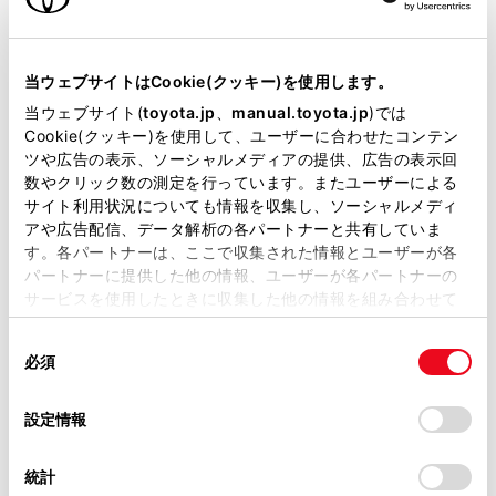
RCD（リヤカメラディテクション）& 移動物警報
以下のときに画面にインジケータが表示されます。
当サイトには、全ての取扱説明書及び補足資料、正誤表等
が掲載されているわけではありません。
当ウェブサイトはCookie(クッキー)を使用します。
リヤカメラが後方の歩行者を検知したとき
掲載している取扱説明書はお客様の年式に合致しない場合
当ウェブサイト(
toyota.jp
、
manual.toyota.jp
)では
カメラが移動物を検知したとき
があります。
Cookie(クッキー)を使用して、ユーザーに合わせたコンテン
ツや広告の表示、ソーシャルメディアの提供、広告の表示回
取扱説明書は、弊社が著作権その他の知的財産権を保有し
（RCD（リヤカメラディテクション）については、
数やクリック数の測定を行っています。またユーザーによる
ます。弊社の許可なく、取扱説明書の一部または全部を、
別冊
「‍取扱書‍」
をご覧ください。）
サイト利用状況についても情報を収集し、ソーシャルメディ
複製、複写、改変もしくは配信等することはできません。
アや広告配信、データ解析の各パートナーと共有していま
クリアランスソナー
す。各パートナーは、ここで収集された情報とユーザーが各
当サイトの利用、または利用できなかったことにより万一
センサーが障害物を検知すると、画面にインジケー
パートナーに提供した他の情報、ユーザーが各パートナーの
損害が生じても、弊社は一切責任を負いません。
ターが表示され、ブザーが鳴ります。（クリアラン
サービスを使用したときに収集した他の情報を組み合わせて
掲載内容は予告なく変更、またはサービスを中止すること
スソナーについては、別冊
「‍取扱書‍」
をご覧くださ
使用することがあります。当ウェブサイトの使用を続行する
があります。
同
とCookie(クッキー)に同意したこととなります。
い。）
必須
意
当サイト（取扱説明書）では、利便性向上のためにお客様
音声認識アイコン
の
「すべてのCookieを許可」をクリックすることで、お客様の
の閲覧履歴、検索履歴を保持しています。削除を希望され
選
デバイスにすべてのCookie(クッキー)が保存されることに同
エージェント（音声対話サービス）が作動している
設定情報
る方は、当社のお客様相談窓口（0800-700-7700）までご
択
意したことになります。Cookie(クッキー)のオプトアウト、
ときに表示されます。
連絡ください。
設定の変更、同意を撤回したりするにあたっては、当社の
統計
「
Cookie（クッキー）情報の取り扱いについて
お車に関するお問い合わせ・ご相談は
」をご覧くだ
PKSB（パーキングサポートブレーキ）