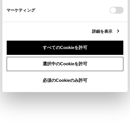
さい。
https://toyota.jp/faq/?
衝突の可能性がある対象物を検知すると、画面にメ
マーケティング
site_domain=default#otoiawase
までお願いします。
ッセージが表示されます。（PKSB（パーキングサ
ポートブレーキ）については、別冊
「‍取扱書‍」
をご
覧ください。）
詳細を表示
ミュートボタン
クリアランスソナー／RCTA（リヤクロストラフィ
すべてのCookieを許可
ックアラート）／RCD（リヤカメラディテクショ
ン）／移動物警報の作動音を一時的にミュートしま
同意しない
同意する
選択中のCookieを許可
す。
必須のCookieのみ許可
知識
シフトポジションがRのときにカメラスイッチ
を押すと、パノラミックビュー＆ワイドフロン
トビューに切りかえできます。
クリアランスソナーの表示位置とカメラ映像に
映し出される障害物の位置は合わないことがあ